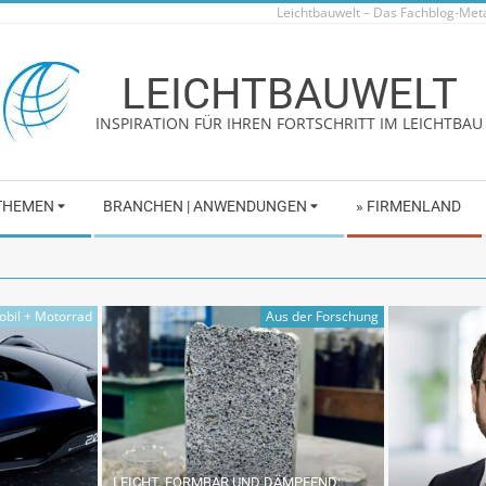
Leichtbauwelt – Das Fachblog-Me
LEICHTBAUWELT
INSPIRATION FÜR IHREN FORTSCHRITT IM LEICHTBAU
 THEMEN
BRANCHEN | ANWENDUNGEN
» FIRMENLAND
bil + Motorrad
Aus der Forschung
LEICHT, FORMBAR UND DÄMPFEND: