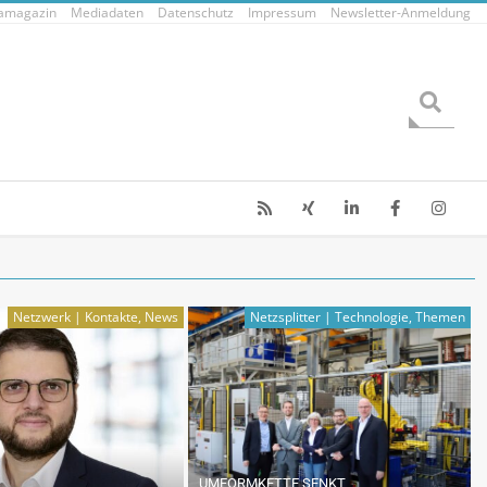
tamagazin
Mediadaten
Datenschutz
Impressum
Newsletter-Anmeldung
Search
Netzwerk | Kontakte, News
Netzsplitter | Technologie, Themen
UMFORMKETTE SENKT