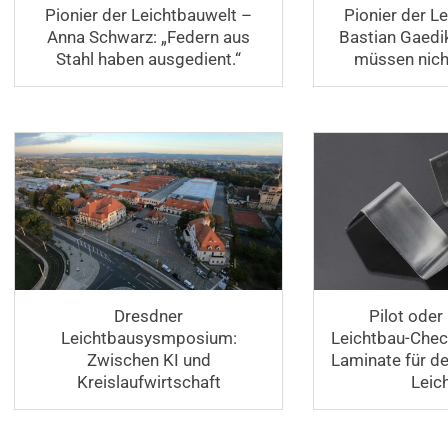
Pionier der Leichtbauwelt –
Pionier der L
Anna Schwarz: „Federn aus
Bastian Gaedik
Stahl haben ausgedient.“
müssen nicht
Dresdner
Pilot oder
Leichtbausysmposium:
Leichtbau-Check
Zwischen KI und
Laminate für d
Kreislaufwirtschaft
Leic