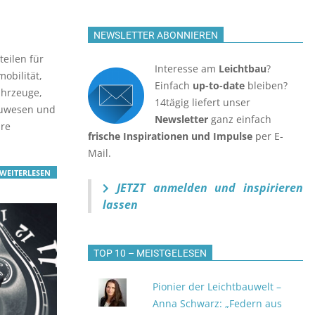
NEWSLETTER ABONNIEREN
eilen für
Interesse am
Leichtbau
?
obilität,
Einfach
up-to-date
bleiben?
ahrzeuge,
14tägig liefert unser
Bauwesen und
Newsletter
ganz einfach
are
frische Inspirationen und Impulse
per E-
Mail.
WEITERLESEN
JETZT anmelden
und inspirieren
lassen
TOP 10 – MEISTGELESEN
Pionier der Leichtbauwelt –
Anna Schwarz: „Federn aus