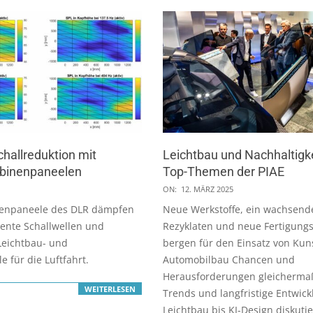
challreduktion mit
Leichtbau und Nachhaltigke
binenpaneelen
Top-Themen der PIAE
2025-
ON:
12. MÄRZ 2025
03-
enpaneele des DLR dämpfen
Neue Werkstoffe, ein wachsende
12
quente Schallwellen und
Rezyklaten und neue Fertigung
Leichtbau- und
bergen für den Einsatz von Kun
e für die Luftfahrt.
Automobilbau Chancen und
Herausforderungen gleicherma
WEITERLESEN
Trends und langfristige Entwic
Leichtbau bis KI-Design diskuti