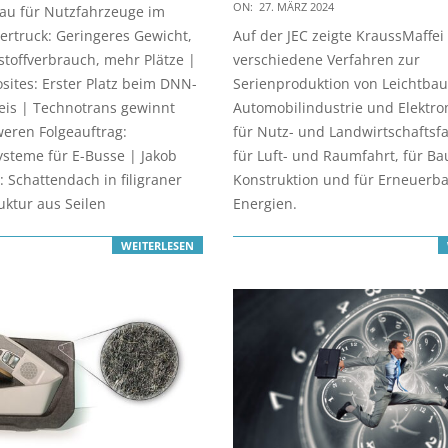
2024-
ON:
27. MÄRZ 2024
tbau für Nutzfahrzeuge im
03-
ertruck: Geringeres Gewicht,
Auf der JEC zeigte KraussMaffei
27
stoffverbrauch, mehr Plätze |
verschiedene Verfahren zur
ites: Erster Platz beim DNN-
Serienproduktion von Leichtbaut
eis | Technotrans gewinnt
Automobilindustrie und Elektrom
eren Folgeauftrag:
für Nutz- und Landwirtschaftsf
ysteme für E-Busse | Jakob
für Luft- und Raumfahrt, für 
 Schattendach in filigraner
Konstruktion und für Erneuerb
uktur aus Seilen
Energien.
WEITERLESEN