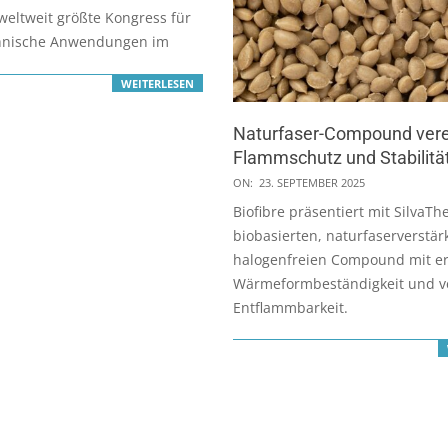
 weltweit größte Kongress für
chnische Anwendungen im
WEITERLESEN
Naturfaser-Compound vere
Flammschutz und Stabilitä
2025-
ON:
23. SEPTEMBER 2025
09-
Biofibre präsentiert mit SilvaT
23
biobasierten, naturfaserverstä
halogenfreien Compound mit e
Wärmeformbeständigkeit und v
Entflammbarkeit.