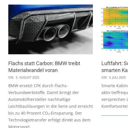
Flachs statt Carbon: BMW treibt
Luftfahrt: S
Materialwandel voran
smarten Ka
2025-
2025-
ON:
5. AUGUST 2025
ON:
3. JULI 2025
08-
07-
BMW ersetzt CFK durch Flachs-
Smarte Kabin
05
03
Verbundwerkstoffe. Damit bringt der
aktiv tieffre
Automobilhersteller nachhaltige
versprechen 
Leichtbaulösungen in die Serie und erreicht
Komfortvorteil
bis zu 40 Prozent CO₂-Einsparung. Der
Technologietransfer erfolgt direkt aus dem
Motorsport.