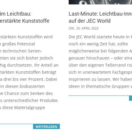
im Leichtbau:
Last-Minute: Leichtbau-In
erstärkte Kunststoffe
auf der JEC World
2023-
ON:
25. APRIL 2023
04-
stärkten Kunststoffen wird
Die JEC World startete heute in 
25
n großes Potenzial
noch ein wenig Zeit hat, sollte
n technischen Serien-
möglicherweise bei folgenden A
nten sie sich bisher jedoch
genauer hinschauen – oder eine
hig durchsetzen. Ihr Anteil an
über den eigenen Tellerrand ri
tärkten Kunststoffen beträgt
sich in unerwartetem Fachgesp
a drei bis vier Prozent. Dabei
inspirieren zu lassen. Wir habe
 in diesen biobasierten
Ideen in thematische Gruppen vo
ine Chance zum Senken des
s unterschiedlicher Produkte.
s diese Materialgruppe
WEITERLESEN