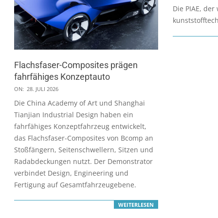
03-
Die PIAE, der
03
kunststoffte
Flachsfaser-Composites prägen
fahrfähiges Konzeptauto
2026-
ON:
28. JULI 2026
07-
Die China Academy of Art und Shanghai
28
Tianjian Industrial Design haben ein
fahrfähiges Konzeptfahrzeug entwickelt,
das Flachsfaser-Composites von Bcomp an
Stoßfängern, Seitenschwellern, Sitzen und
Radabdeckungen nutzt. Der Demonstrator
verbindet Design, Engineering und
Fertigung auf Gesamtfahrzeugebene.
WEITERLESEN