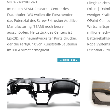
2024-
10-
ON:
6. DEZEMBER 2024
Fliegl: Leich
12-
18
Im neuen SEAM-Research-Center des
Fokus | Daiml
06
Fraunhofer IWU wollen die Forschenden
weniger Kraft
das Potenzial des Screw Extrusion Additive
QPoint Compos
Manufacturing (SEAM) noch besser
Wirtschaftspr
ausschöpfen. Herzstück des Centers ist
millionenschw
Epic3D, ein neuentwickelter Portaldrucker,
Batteriekühls
der die Fertigung von Kunststoff-Bauteilen
Rope Systems:
im XXL-Format ermöglicht.
Leichtbau-Str
WEITERLESEN