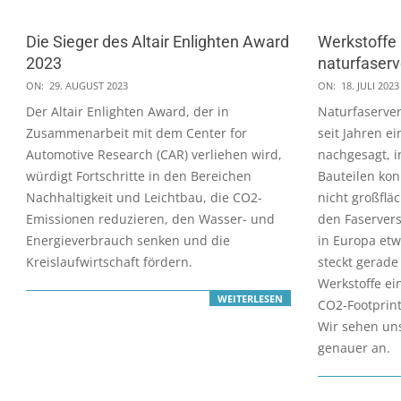
Die Sieger des Altair Enlighten Award
Werkstoffe 
2023
naturfaserv
2023-
2023-
ON:
29. AUGUST 2023
ON:
18. JULI 2023
08-
07-
Der Altair Enlighten Award, der in
Naturfaserver
29
18
Zusammenarbeit mit dem Center for
seit Jahren ei
Automotive Research (CAR) verliehen wird,
nachgesagt, i
würdigt Fortschritte in den Bereichen
Bauteilen kon
Nachhaltigkeit und Leichtbau, die CO2-
nicht großfläc
Emissionen reduzieren, den Wasser- und
den Faservers
Energieverbrauch senken und die
in Europa etw
Kreislaufwirtschaft fördern.
steckt gerade
Werkstoffe e
WEITERLESEN
CO2-Footprint
Wir sehen un
genauer an.