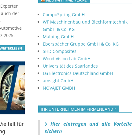
NEU IM FIRMENLAND
 Experten
 auch der
CompoSpring GmbH
-
WF Maschinenbau und Blechformtechnik
 Automotive
GmbH & Co. KG
z 2025.
Malping GmbH
Eberspächer Gruppe GmbH & Co. KG
WEITERLESEN
SHD Composites
Wood Vision Lab GmbH
Universität des Saarlandes
LG Electronics Deutschland GmbH
amsight GmbH
NOVAJET GMBH
IHR UNTERNEHMEN IM FIRMENLAND ?
Hier eintragen und alle Vorteile
ielfalt für
sichern
ng