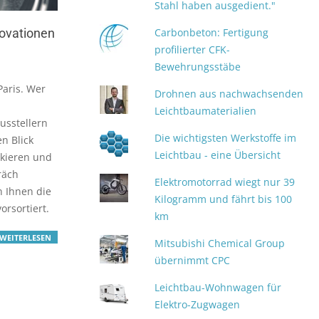
Stahl haben ausgedient."
novationen
Carbonbeton: Fertigung
profilierter CFK-
Bewehrungsstäbe
Paris. Wer
Drohnen aus nachwachsenden
Leichtbaumaterialien
usstellern
Die wichtigsten Werkstoffe im
n Blick
Leichtbau - eine Übersicht
skieren und
räch
Elektromotorrad wiegt nur 39
n Ihnen die
Kilogramm und fährt bis 100
rsortiert.
km
WEITERLESEN
Mitsubishi Chemical Group
übernimmt CPC
Leichtbau-Wohnwagen für
Elektro-Zugwagen