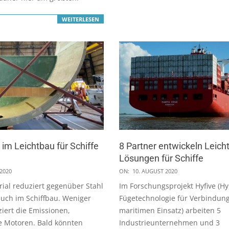
WEITERLESEN
 im Leichtbau für Schiffe
8 Partner entwickeln Leich
Lösungen für Schiffe
2020-
2020
ON:
10. AUGUST 2020
08-
ial reduziert gegenüber Stahl
Im Forschungsprojekt Hyfive (H
10
uch im Schiffbau. Weniger
Fügetechnologie für Verbindun
iert die Emissionen,
maritimen Einsatz) arbeiten 5
ie Motoren. Bald könnten
Industrieunternehmen und 3