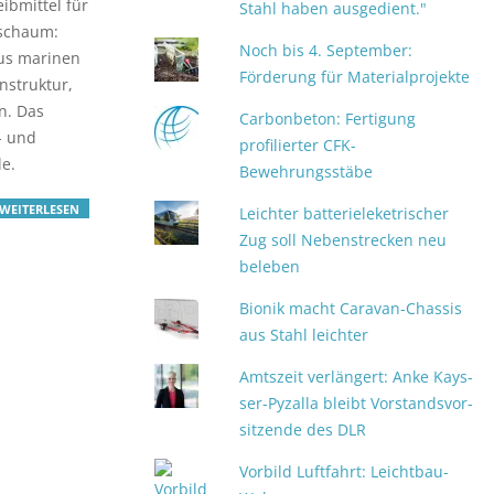
ibmittel für
Stahl haben ausgedient."
mschaum:
Noch bis 4. September:
us marinen
Förderung für Materialprojekte
nstruktur,
n. Das
Carbonbeton: Fertigung
- und
profilierter CFK-
e.
Bewehrungsstäbe
WEITERLESEN
Leichter batterieleketrischer
Zug soll Nebenstrecken neu
beleben
Bionik macht Caravan-Chassis
aus Stahl leichter
Amtszeit verlängert: An­ke Kays­
ser-Py­zal­la bleibt Vor­stands­vor­
sit­zen­de des DLR
Vorbild Luftfahrt: Leichtbau-