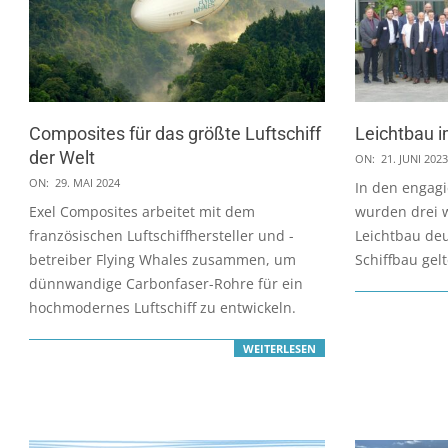
Composites für das größte Luftschiff
Leichtbau 
der Welt
2023-
ON:
21. JUNI 2023
2024-
06-
ON:
29. MAI 2024
In den engagi
05-
21
Exel Composites arbeitet mit dem
wurden drei w
29
französischen Luftschiffhersteller und -
Leichtbau deu
betreiber Flying Whales zusammen, um
Schiffbau gel
dünnwandige Carbonfaser-Rohre für ein
hochmodernes Luftschiff zu entwickeln.
WEITERLESEN