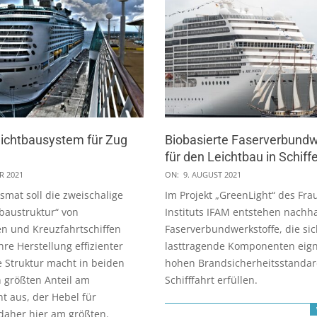
eichtbausystem für Zug
Biobasierte Faserverbundw
für den Leichtbau in Schiff
2021-
R 2021
ON:
9. AUGUST 2021
08-
ssmat soll die zweischalige
Im Projekt „GreenLight“ des Fra
09
baustruktur“ von
Instituts IFAM entstehen nachha
n und Kreuzfahrtschiffen
Faserverbundwerkstoffe, die sic
hre Herstellung effizienter
lasttragende Komponenten eig
 Struktur macht in beiden
hohen Brandsicherheitsstandar
 größten Anteil am
Schifffahrt erfüllen.
t aus, der Hebel für
 daher hier am größten.