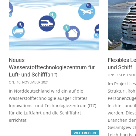
Neues
Flexibles L
Wasserstofftechnologiezentrum für
und Schiff
Luft- und Schifffahrt
2021-
ON:
9. SEPTEMBE
2021-
09-
ON:
10. NOVEMBER 2021
Im Projekt Le
11-
09
In Norddeutschland wird ein auf die
Struktur „Roh
10
Wasserstofftechnologie ausgerichtetes
Personenzüge
Innovations- und Technologiezentrum (ITZ)
leichter und i
für die Luftfahrt und die Schifffahrt
werden. Diese
errichtet.
Branchen den
Gesamtgewich
WEITERLESEN
Leichtbau ist