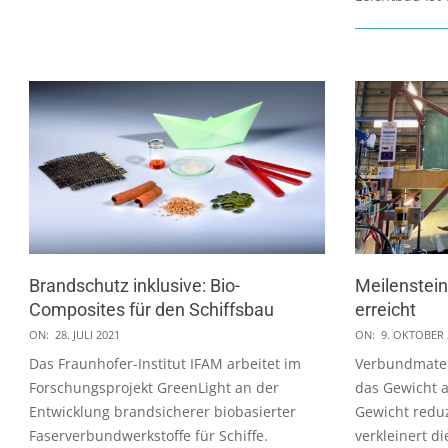
Brandschutz inklusive: Bio-
Meilenstein
Composites für den Schiffsbau
erreicht
2021-
2020-
ON:
28. JULI 2021
ON:
9. OKTOBER 
07-
10-
Das Fraunhofer-Institut IFAM arbeitet im
Verbundmater
28
09
Forschungsprojekt GreenLight an der
das Gewicht a
Entwicklung brandsicherer biobasierter
Gewicht reduz
Faserverbundwerkstoffe für Schiffe.
verkleinert d