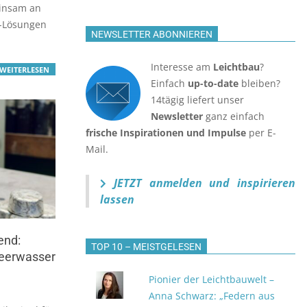
insam an
u-Lösungen
NEWSLETTER ABONNIEREN
Interesse am
Leichtbau
?
WEITERLESEN
Einfach
up-to-date
bleiben?
14tägig liefert unser
Newsletter
ganz einfach
frische Inspirationen und Impulse
per E-
Mail.
JETZT anmelden
und inspirieren
lassen
end:
TOP 10 – MEISTGELESEN
eerwasser
Pionier der Leichtbauwelt –
Anna Schwarz: „Federn aus