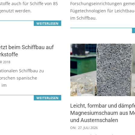
offe auch für Schiffe von 85
Forschungseinrichtungen geme
genutzt werden.
Fügetechnologien für Leichtba
im Schiffbau.
WEITERLESEN
etzt beim Schiffbau auf
kstoffe
R 2018
tionalen Schiffbau zu
forschen spanische
 im
WEITERLESEN
Leicht, formbar und dämpf
Magnesiumschaum aus M
und Austernschalen
2026-
ON:
27. JULI 2026
07-