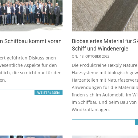
im Schiffbau kommt voran
Biobasiertes Material für Sk
Schiff und Windenergie
2022-
ON:
18. OKTOBER 2022
ert geführten Diskussionen
10-
esentliche Aspekte für den
Die Produktreihe Hexply Nature
18
tlich, die so nicht nur für den
Harzsysteme mit biologisch g
ten.
Harzanteilen mit Naturfaserver
Anwendungen für die Materiall
WEITERLESEN
finden sich im Automobil, im Wi
im Schiffbau und beim Bau von
Windkraftanlagen.