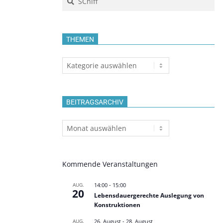
THEMEN
Themen
BEITRAGSARCHIV
Beitragsarchiv
Kommende Veranstaltungen
AUG.
14:00
-
15:00
20
Lebensdauergerechte Auslegung von
Konstruktionen
AUG.
26. August
-
28. August