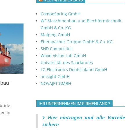
NEU IM FIRMENLAND
CompoSpring GmbH
WF Maschinenbau und Blechformtechnik
GmbH & Co. KG
Malping GmbH
Eberspächer Gruppe GmbH & Co. KG
SHD Composites
Wood Vision Lab GmbH
Universität des Saarlandes
LG Electronics Deutschland GmbH
amsight GmbH
tbau-
NOVAJET GMBH
IHR UNTERNEHMEN IM FIRMENLAND ?
ybride
gen im
Hier eintragen und alle Vorteile
sichern