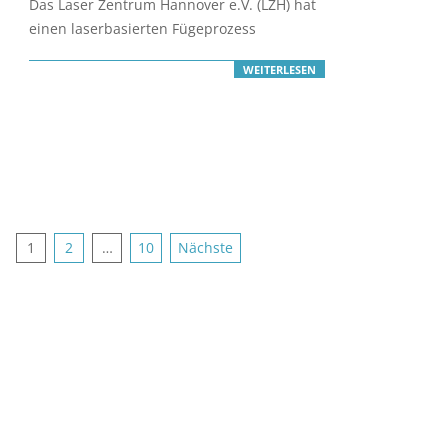
Das Laser Zentrum Hannover e.V. (LZH) hat
15
einen laserbasierten Fügeprozess
WEITERLESEN
Seitennummerierung
1
2
…
10
Nächste
der
Beiträge