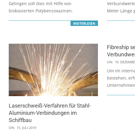
Gelingen soll dies mit Hilfe von
Verbundwerkst
biobasierten Polybenzoxazinen.
Meter Länge 
WEITERLESEN
Fibreship s
Verbundwer
2018-
ON:
10. DEZEMBE
12-
Um im interna
10
bestehen, er
Unternehmen
Laserschweiß-Verfahren für Stahl-
Aluminium-Verbindungen im
Schiffbau
2019-
ON:
15. JULI 2019
07-