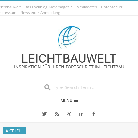
Skip
eichtbauwelt – Das Fachblog-Metamagazin
Mediadaten
Datenschutz
to
mpressum
Newsletter-Anmeldung
content
LEICHTBAUWELT
INSPIRATION FÜR IHREN FORTSCHRITT IM LEICHTBAU
Search
Secondary
MENU
Navigation
Menu
AKTUELL