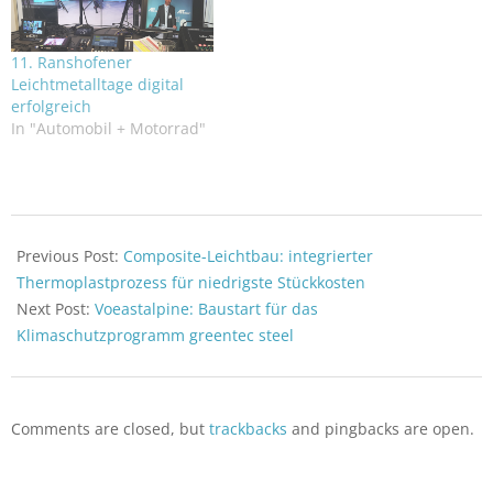
11. Ranshofener
Leichtmetalltage digital
erfolgreich
In "Automobil + Motorrad"
2023-
11-
Previous Post:
Composite-Leichtbau: integrierter
20
Thermoplastprozess für niedrigste Stückkosten
Next Post:
Voeastalpine: Baustart für das
Klimaschutzprogramm greentec steel
Comments are closed, but
trackbacks
and pingbacks are open.