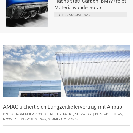
Flachs statt Carbon: BMW treibt
Materialwandel voran
ON:
5. AUGUST 2025
AMAG sichert sich Langzeitliefervertrag mit Airbus
ON:
20. NOVEMBER 2023
IN:
LUFTFAHRT
,
NETZWERK | KONTAKTE, NEWS
,
NEWS
TAGGED:
AIRBUS
,
ALUMINIUM
,
AMAG