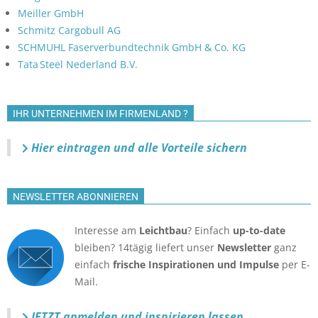
Meiller GmbH
Schmitz Cargobull AG
SCHMUHL Faserverbundtechnik GmbH & Co. KG
Tata Steel Nederland B.V.
IHR UNTERNEHMEN IM FIRMENLAND ?
Hier eintragen und alle Vorteile sichern
NEWSLETTER ABONNIEREN
Interesse am
Leichtbau
? Einfach
up-to-date
bleiben? 14tägig liefert unser
Newsletter
ganz
einfach
frische Inspirationen und Impulse
per E-
Mail.
JETZT anmelden
und inspirieren lassen