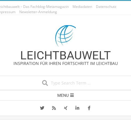
Skip
eichtbauwelt – Das Fachblog-Metamagazin
Mediadaten
Datenschutz
to
mpressum
Newsletter-Anmeldung
content
LEICHTBAUWELT
INSPIRATION FÜR IHREN FORTSCHRITT IM LEICHTBAU
Search
Secondary
MENU
Navigation
Menu