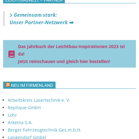
h
n
t
Gemeinsam stark:
e
Unser Partner-Netzwerk ➡️
n
,
N
Das Jahrbuch der Leichtbau-Inspirationen 2023 ist
da!
a
Jetzt reinschauen und gleich hier bestellen!
v
i
g
NEU IM FIRMENLAND
a
t
Arbeitskreis Lasertechnik e. V.
Replique GmbH
i
Lohr
o
Arkema S.A.
n
Berger Fahrzeugtechnik Ges.m.b.H.
Langendorf GmbH