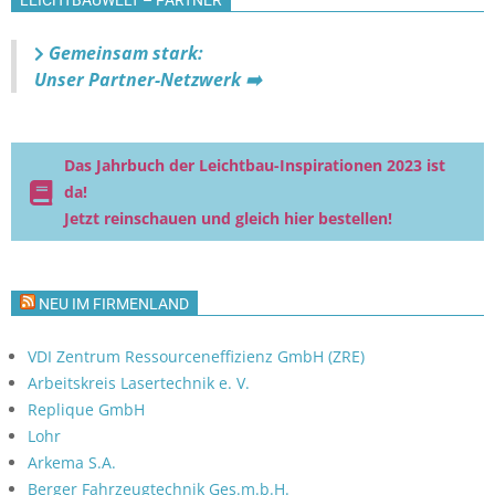
t
i
i
c
Gemeinsam stark:
o
Unser Partner-Netzwerk ➡️
h
n
t
e
Das Jahrbuch der Leichtbau-Inspirationen 2023 ist
n
da!
,
Jetzt reinschauen und gleich hier bestellen!
N
a
NEU IM FIRMENLAND
v
i
VDI Zentrum Ressourceneffizienz GmbH (ZRE)
g
Arbeitskreis Lasertechnik e. V.
a
Replique GmbH
t
Lohr
Arkema S.A.
i
Berger Fahrzeugtechnik Ges.m.b.H.