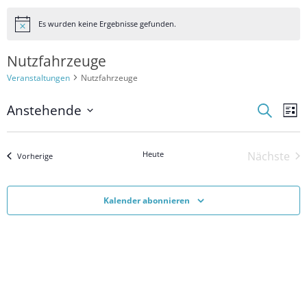
Es wurden keine Ergebnisse gefunden.
Hinweis
Nutzfahrzeuge
Veranstaltungen
Nutzfahrzeuge
V
Anstehende
V
Suche
Liste
e
Datum
e
wählen.
r
r
Heute
Nächste
Veranstaltungen
Vorherige
a
a
Verans
n
n
s
Kalender abonnieren
s
t
t
a
a
l
l
t
u
t
n