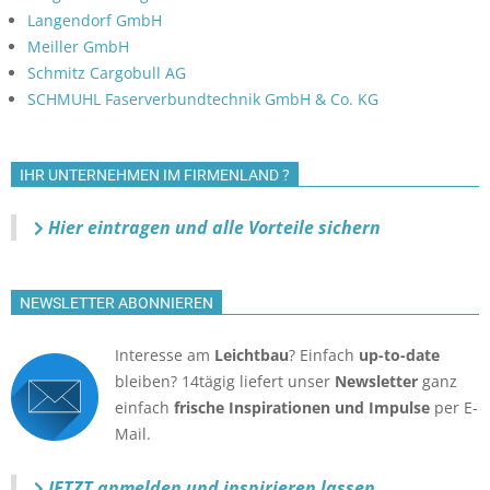
o
Langendorf GmbH
n
Meiller GmbH
Schmitz Cargobull AG
SCHMUHL Faserverbundtechnik GmbH & Co. KG
IHR UNTERNEHMEN IM FIRMENLAND ?
Hier eintragen und alle Vorteile sichern
NEWSLETTER ABONNIEREN
Interesse am
Leichtbau
? Einfach
up-to-date
bleiben? 14tägig liefert unser
Newsletter
ganz
einfach
frische Inspirationen und Impulse
per E-
Mail.
JETZT anmelden
und inspirieren lassen