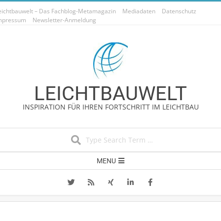
Skip
eichtbauwelt – Das Fachblog-Metamagazin
Mediadaten
Datenschutz
to
mpressum
Newsletter-Anmeldung
content
LEICHTBAUWELT
INSPIRATION FÜR IHREN FORTSCHRITT IM LEICHTBAU
Search
Secondary
MENU
Navigation
Menu