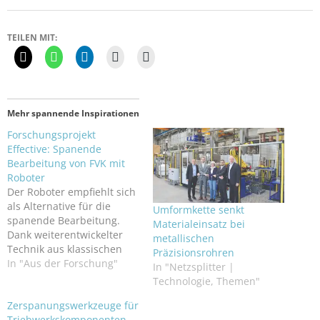
TEILEN MIT:
Mehr spannende Inspirationen
Forschungsprojekt
Effective: Spanende
Bearbeitung von FVK mit
Roboter
Der Roboter empfiehlt sich
als Alternative für die
Umformkette senkt
spanende Bearbeitung.
Materialeinsatz bei
Dank weiterentwickelter
metallischen
Technik aus klassischen
Präzisionsrohren
Werkzeugmaschinen
In "Aus der Forschung"
In "Netzsplitter |
werden Industrieroboter
Technologie, Themen"
auch in der Metall-
Zerspanungswerkzeuge für
Zerspanung und CFK-
Triebwerkskomponenten