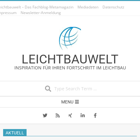
Skip
eichtbauwelt – Das Fachblog-Metamagazin
Mediadaten
Datenschutz
to
mpressum
Newsletter-Anmeldung
content
LEICHTBAUWELT
INSPIRATION FÜR IHREN FORTSCHRITT IM LEICHTBAU
Search
Secondary
MENU
Navigation
Menu
AKTUELL