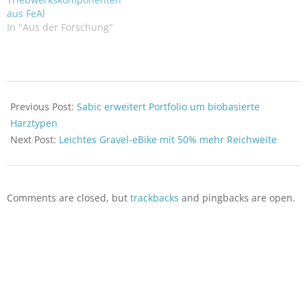
Bearbeitung einsetzbar.
aus FeAl
Industrieroboter sind -
In "Aus der Forschung"
verglichen mit
Werkzeugmaschinen –
deutlich flexibler und
günstiger in der
Anschaffung. Das macht
2023-
sie auch für Anwendungen
09-
Previous Post:
Sabic erweitert Portfolio um biobasierte
in der Zerspanung sehr
19
Harztypen
interessant.…
Next Post:
Leichtes Gravel-eBike mit 50% mehr Reichweite
Comments are closed, but
trackbacks
and pingbacks are open.