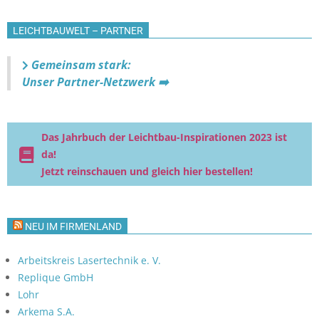
LEICHTBAUWELT – PARTNER
Gemeinsam stark:
Unser Partner-Netzwerk ➡️
Das Jahrbuch der Leichtbau-Inspirationen 2023 ist
da!
Jetzt reinschauen und gleich hier bestellen!
NEU IM FIRMENLAND
Arbeitskreis Lasertechnik e. V.
Replique GmbH
Lohr
Arkema S.A.