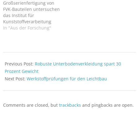
Großserienfertigung von
FVK-Bauteilen untersuchen
das Institut für
Kunststoffverarbeitung
(IKV) der RWTH Aachen
In "Aus der Forschung"
und das Aachener
Zentrum für integrativen
Leichtbau (AZL) im Projekt
iComposite 4.0. Das Projekt
2022-
startete 2016 unter
11-
Previous Post:
Robuste Unterbodenverkleidung spart 30
Federführung von Schuler,
18
die K-Zeitung berichtete.
Prozent Gewicht
Für die Herstellung
Next Post:
Werkstoffprüfungen für den Leichtbau
faserverstärkter
Kunststoffe (FVK)
dominieren bisher
komplexe und
Comments are closed, but
trackbacks
and pingbacks are open.
kostenintensive
Fertigungsverfahren. Die…