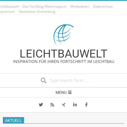
Skip
eichtbauwelt – Das Fachblog-Metamagazin
Mediadaten
Datenschutz
to
mpressum
Newsletter-Anmeldung
content
LEICHTBAUWELT
INSPIRATION FÜR IHREN FORTSCHRITT IM LEICHTBAU
Search
Secondary
MENU
Navigation
Menu
AKTUELL