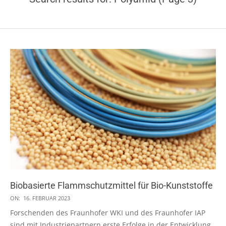
Biobasierte Flammschutzmittel für Bio-Kunststoffe
2023-
ON:
16. FEBRUAR 2023
02-
Forschenden des Fraunhofer WKI und des Fraunhofer IAP
16
sind mit Industriepartnern erste Erfolge in der Entwicklung