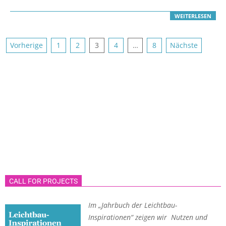
WEITERLESEN
Seitennummerierung
Vorherige
1
2
3
4
…
8
Nächste
der
Beiträge
CALL FOR PROJECTS
Im „Jahrbuch der Leichtbau-
Inspirationen“ zeigen wir Nutzen und