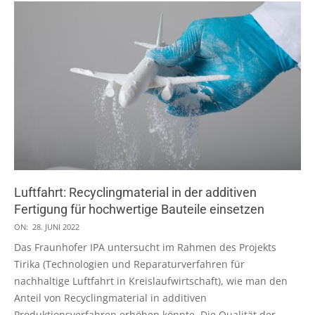
Luftfahrt: Recyclingmaterial in der additiven
Fertigung für hochwertige Bauteile einsetzen
2022-
ON:
28. JUNI 2022
06-
Das Fraunhofer IPA untersucht im Rahmen des Projekts
28
Tirika (Technologien und Reparaturverfahren für
nachhaltige Luftfahrt in Kreislaufwirtschaft), wie man den
Anteil von Recyclingmaterial in additiven
Produktionsverfahren erhöhen könnte. Die Qualität der