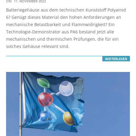
2022-
ON:
11. NOVEMBER 2022
11-
Batteriegehäuse aus dem technischen Kunststoff Polyamid
11
6? Genügt dieses Material den hohen Anforderungen an
mechanische Belastbarkeit und Flammwidrigkeit? Ein
Technologie-Demonstrator aus PA6 bestand jetzt alle
mechanischen und thermischen Prüfungen, die für ein
solches Gehäuse relevant sind.
WEITERLESEN