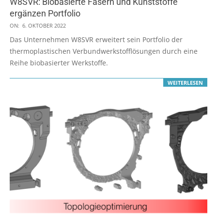
W8SVR: Biobasierte Fasern und Kunststoffe
ergänzen Portfolio
2022-
ON:
6. OKTOBER 2022
10-
Das Unternehmen W8SVR erweitert sein Portfolio der
06
thermoplastischen Verbundwerkstofflösungen durch eine
Reihe biobasierter Werkstoffe.
WEITERLESEN