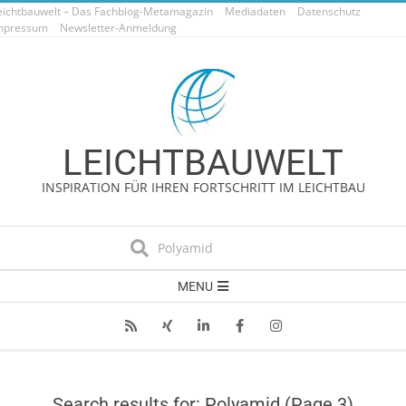
eichtbauwelt – Das Fachblog-Metamagazin
Skip
Mediadaten
Datenschutz
mpressum
Newsletter-Anmeldung
to
content
LEICHTBAUWELT
INSPIRATION FÜR IHREN FORTSCHRITT IM LEICHTBAU
Search
Secondary
MENU
Navigation
Menu
Search results for: Polyamid
(Page 3)