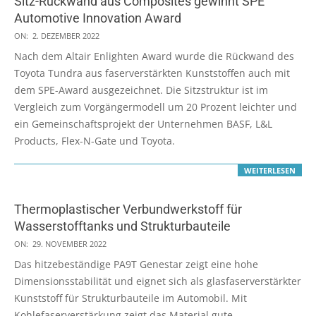
Sitz-Rückwand aus Composites gewinnt SPE
Automotive Innovation Award
2022-
ON:
2. DEZEMBER 2022
12-
Nach dem Altair Enlighten Award wurde die Rückwand des
02
Toyota Tundra aus faserverstärkten Kunststoffen auch mit
dem SPE-Award ausgezeichnet. Die Sitzstruktur ist im
Vergleich zum Vorgängermodell um 20 Prozent leichter und
ein Gemeinschaftsprojekt der Unternehmen BASF, L&L
Products, Flex-N-Gate und Toyota.
WEITERLESEN
Thermoplastischer Verbundwerkstoff für
Wasserstofftanks und Strukturbauteile
2022-
ON:
29. NOVEMBER 2022
11-
Das hitzebeständige PA9T Genestar zeigt eine hohe
29
Dimensionsstabilität und eignet sich als glasfaserverstärkter
Kunststoff für Strukturbauteile im Automobil. Mit
Kohlefaserverstärkung zeigt das Material gute