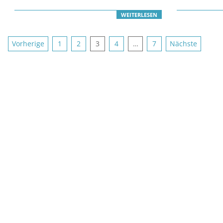
WEITERLESEN
Seitennummerierung
Vorherige
1
2
3
4
…
7
Nächste
der
Beiträge