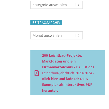
Themen
BEITRAGSARCHIV
Beitragsarchiv
200 Leichtbau-Projekte,
Marktdaten und ein
Firmenverzeichnis
- DAS ist das
Leichtbau-Jahrbuch 2023/2024 -
Klick hier und lade Dir DEIN
Exemplar als interaktives PDF
herunter.