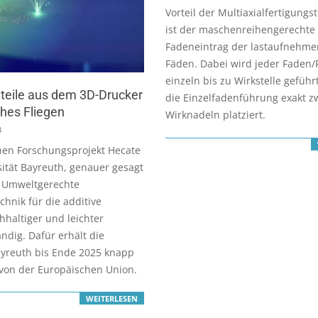
01-
Vorteil der Multiaxialfertigungs
19
ist der maschenreihengerechte
Fadeneintrag der lastaufnehm
Fäden. Dabei wird jeder Faden/
einzeln bis zu Wirkstelle gefüh
teile aus dem 3D-Drucker
die Einzelfadenführung exakt z
ches Fliegen
Wirknadeln platziert.
3
hen Forschungsprojekt Hecate
rsität Bayreuth, genauer gesagt
l Umweltgerechte
chnik für die additive
hhaltiger und leichter
ändig. Dafür erhält die
ayreuth bis Ende 2025 knapp
von der Europäischen Union.
WEITERLESEN