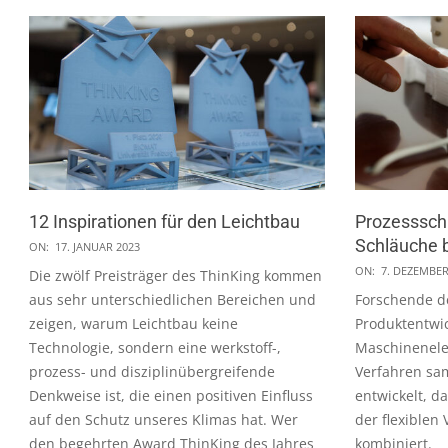
12 Inspirationen für den Leichtbau
Prozessschr
2023-
Schläuche 
ON:
17. JANUAR 2023
01-
2022-
ON:
7. DEZEMBER
Die zwölf Preisträger des ThinKing kommen
17
12-
aus sehr unterschiedlichen Bereichen und
Forschende d
07
zeigen, warum Leichtbau keine
Produktentwi
Technologie, sondern eine werkstoff-,
Maschinenele
prozess- und disziplinübergreifende
Verfahren sa
Denkweise ist, die einen positiven Einfluss
entwickelt, d
auf den Schutz unseres Klimas hat. Wer
der flexiblen
den begehrten Award ThinKing des Jahres
kombiniert.