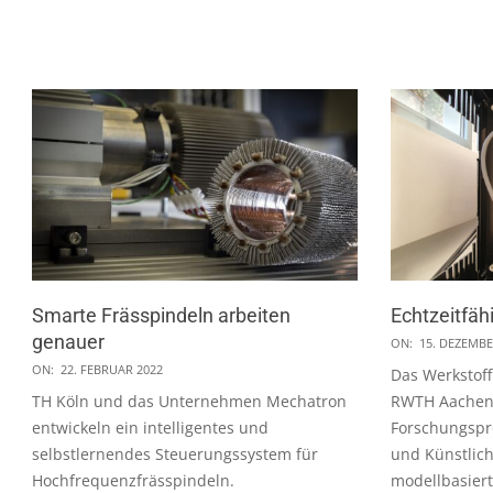
Smarte Frässpindeln arbeiten
Echtzeitfäh
genauer
2021-
ON:
15. DEZEMBE
2022-
12-
ON:
22. FEBRUAR 2022
Das Werkstof
02-
15
TH Köln und das Unternehmen Mechatron
RWTH Aachen 
22
entwickeln ein intelligentes und
Forschungspro
selbstlernendes Steuerungssystem für
und Künstliche
Hochfrequenzfrässpindeln.
modellbasier