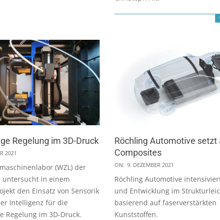
ige Regelung im 3D-Druck
Röchling Automotive setzt 
Composites
R 2021
2021-
ON:
9. DEZEMBER 2021
fmaschinenlabor (WZL) der
12-
untersucht in einem
Röchling Automotive intensivie
09
jekt den Einsatz von Sensorik
und Entwicklung im Strukturlei
r Intelligenz für die
basierend auf faserverstärkten
te Regelung im 3D-Druck.
Kunststoffen.