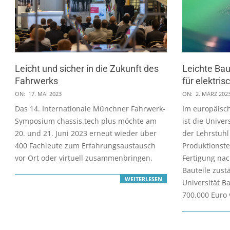
Leicht und sicher in die Zukunft des
Leichte Bau
Fahrwerks
für elektris
2023-
2023-
ON:
17. MAI 2023
ON:
2. MÄRZ 202
05-
03-
Das 14. Internationale Münchner Fahrwerk-
Im europäisc
17
02
Symposium chassis.tech plus möchte am
ist die Unive
20. und 21. Juni 2023 erneut wieder über
der Lehrstuh
400 Fachleute zum Erfahrungsaustausch
Produktionste
vor Ort oder virtuell zusammenbringen.
Fertigung nac
Bauteile zust
WEITERLESEN
Universität B
700.000 Euro 