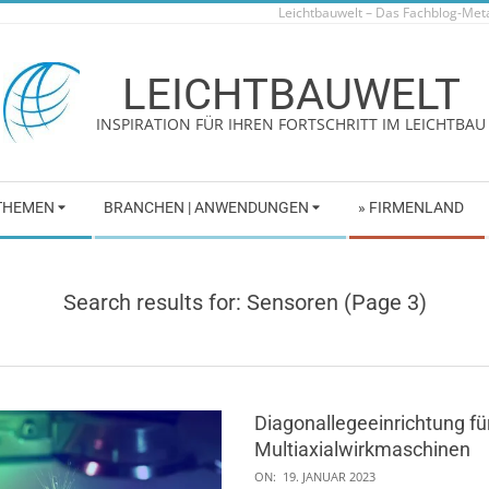
Leichtbauwelt – Das Fachblog-Me
LEICHTBAUWELT
INSPIRATION FÜR IHREN FORTSCHRITT IM LEICHTBAU
 THEMEN
BRANCHEN | ANWENDUNGEN
» FIRMENLAND
Search results for: Sensoren
(Page 3)
Diagonallegeeinrichtung fü
Multiaxialwirkmaschinen
2023-
ON:
19. JANUAR 2023