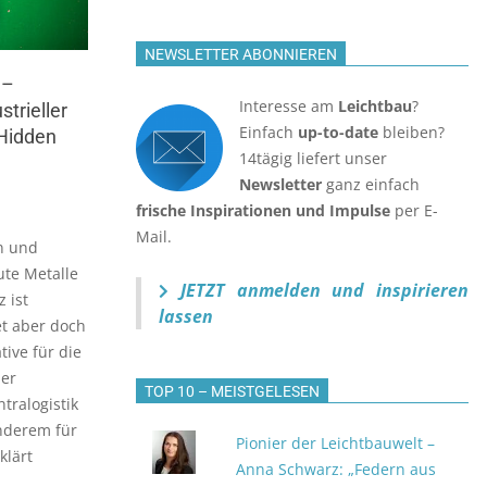
NEWSLETTER ABONNIEREN
 –
Interesse am
Leichtbau
?
strieller
Einfach
up-to-date
bleiben?
 Hidden
14tägig liefert unser
Newsletter
ganz einfach
frische Inspirationen und Impulse
per E-
Mail.
n und
te Metalle
JETZT anmelden
und inspirieren
 ist
lassen
et aber doch
ive für die
der
TOP 10 – MEISTGELESEN
ntralogistik
nderem für
Pionier der Leichtbauwelt –
klärt
Anna Schwarz: „Federn aus