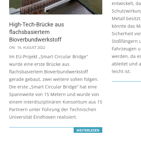
entwickelt, da
Schutzwirkung
Metall besitz
High-Tech-Brücke aus
könnte das Ma
flachsbasiertem
Sicherheit vo
Bioverbundwerkstoff
Stoßfängern 
2022-
ON:
16. AUGUST 2022
Fahrzeugen u
08-
werden, da es
Im EU-Projekt „Smart Circular Bridge“
16
ableitet und 
wurde eine erste Brücke aus
leicht ist.
flachsbasiertem Bioverbundwerkstoff
gerade gebaut, zwei weitere sollen folgen.
Die erste „Smart Circular Bridge“ hat eine
Spannweite von 15 Metern und wurde von
einem interdisziplinären Konsortium aus 15
Partnern unter Führung der Technischen
Universität Eindhoven realisiert.
WEITERLESEN