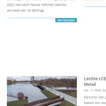
2022 mit nach Hause nehmen konnte,
verraten wir im Beitrag.
WEITERLESEN
Leichte LCE
Metall
2022-
ON:
11. APRIL 20
04-
Forscher der 
11
haben ein ne