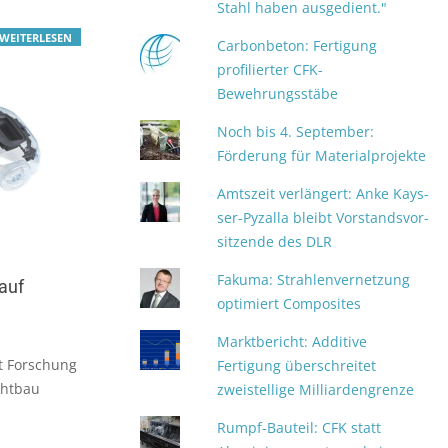
Stahl haben ausgedient."
WEITERLESEN
Carbonbeton: Fertigung
profilierter CFK-
Bewehrungsstäbe
Noch bis 4. September:
Förderung für Materialprojekte
Amtszeit verlängert: An­ke Kays­
ser-Py­zal­la bleibt Vor­stands­vor­
sit­zen­de des DLR
Fakuma: Strahlenvernetzung
auf
optimiert Composites
Marktbericht: Additive
rt Forschung
Fertigung überschreitet
chtbau
zweistellige Milliardengrenze
Rumpf-Bauteil: CFK statt