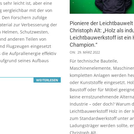
s sehr leicht ist, aber eine
 vergleichbar mit der von
t. Den Forschern zufolge
Pioniere der Leichtbauwelt
terial zur Verbesserung der
Christoph Alt: „Holz als indu
n Helmen, Schutzwesten,
Leichtbauwerkstoff ist ein
und anderen Teilen von
Champion.“
nd Flugzeugen eingesetzt
2022-
ON:
29. MÄRZ 2022
 die Aufprallenergie effektiv
03-
aufgrund seines Aufbaus
Für technische Bauteile,
29
Maschinenelemente, Maschine
kompletten Anlagen werden heu
WEITERLESEN
oder Kunststoffe eingesetzt. Holz
Baustoff oder für Möbel geeign
keine ernstzunehmende Alternat
Industrie – oder doch? Warum 
Leichtbauwerkstoff Holz in der I
zum Standardwerkstoff unter a
Ladungsträger werden sollte, er
Christoph Alt.