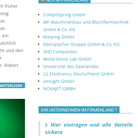
NEU IM FIRMENLAND
ch früher
stig
CompoSpring GmbH
das
WF Maschinenbau und Blechformtechnik
das
GmbH & Co. KG
– ein
Malping GmbH
sächlich
Eberspächer Gruppe GmbH & Co. KG
cht und den
SHD Composites
r
Wood Vision Lab GmbH
r. Robert
Universität des Saarlandes
LG Electronics Deutschland GmbH
amsight GmbH
WEITERLESEN
NOVAJET GMBH
IHR UNTERNEHMEN IM FIRMENLAND ?
Hier eintragen und alle Vorteile
sichern