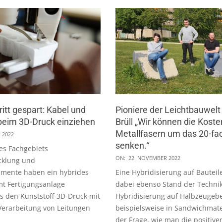
itt gespart: Kabel und
Pioniere der Leichtbauwelt
beim 3D-Druck einziehen
Brüll „Wir können die Koste
Metallfasern um das 20-fa
 2022
senken.“
es Fachgebiets
2022-
ON:
22. NOVEMBER 2022
cklung und
11-
mente haben ein hybrides
Eine Hybridisierung auf Bauteil
22
mt Fertigungsanlage
dabei ebenso Stand der Technik
as den Kunststoff-3D-Druck mit
Hybridisierung auf Halbzeugeb
 Verarbeitung von Leitungen
beispielsweise in Sandwichmate
der Frage, wie man die positive