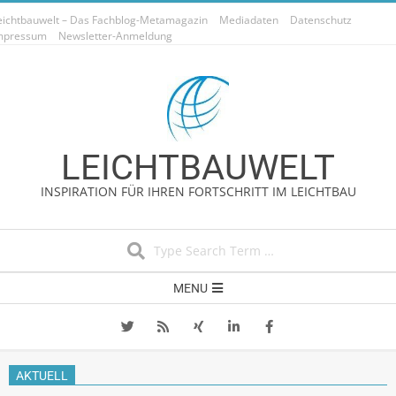
Skip
eichtbauwelt – Das Fachblog-Metamagazin
Mediadaten
Datenschutz
to
mpressum
Newsletter-Anmeldung
content
LEICHTBAUWELT
INSPIRATION FÜR IHREN FORTSCHRITT IM LEICHTBAU
Search
Secondary
MENU
Navigation
Menu
AKTUELL