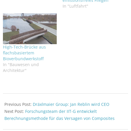
emissionsfreies Fliegen
In "Luftfahrt"
High-Tech-Brücke aus
flachsbasiertem
Bioverbundwerkstoff
In "Bauwesen und
Architektur"
2022-
11-
Previous Post:
Dräxlmaier Group: Jan Reblin wird CEO
01
Next Post:
Forschungsteam der IIT-G entwickelt
Berechnungsmethode für das Versagen von Composites