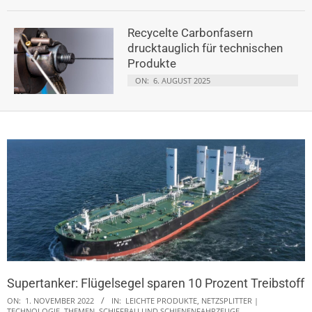
Recycelte Carbonfasern
drucktauglich für technischen
Produkte
ON:
6. AUGUST 2025
Supertanker: Flügelsegel sparen 10 Prozent Treibstoff
ON:
1. NOVEMBER 2022
IN:
LEICHTE PRODUKTE
,
NETZSPLITTER |
TECHNOLOGIE, THEMEN
,
SCHIFFBAU UND SCHIENENFAHRZEUGE