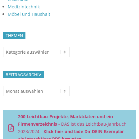
Medizintechnik
Möbel und Haushalt
THEMEN
Themen
BEITRAGSARCHIV
Beitragsarchiv
200 Leichtbau-Projekte, Marktdaten und ein
Firmenverzeichnis
- DAS ist das Leichtbau-Jahrbuch
2023/2024 -
Klick hier und lade Dir DEIN Exemplar
als interaktives PDF herunter.