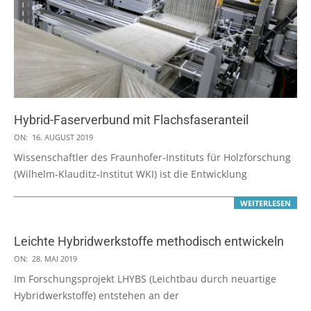
Hybrid-Faserverbund mit Flachsfaseranteil
2019-
ON:
16. AUGUST 2019
08-
Wissenschaftler des Fraunhofer-Instituts für Holzforschung
16
(Wilhelm-Klauditz-Institut WKI) ist die Entwicklung
WEITERLESEN
Leichte Hybridwerkstoffe methodisch entwickeln
2019-
ON:
28. MAI 2019
05-
Im Forschungsprojekt LHYBS (Leichtbau durch neuartige
28
Hybridwerkstoffe) entstehen an der