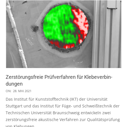
Zerstörungsfreie Prüfverfahren für Klebe­ver­bin­
dung­en
2021-
ON:
28. MAI 2021
05-
Das Institut für Kunststofftechnik (IKT) der Universität
28
Stuttgart und das Institut für Füge- und Schweißtechnik der
Technischen Universität Braunschweig entwickeln zwei
zerstörungsfreie akustische Verfahren zur Qualitätsprüfung
von Klebungen.