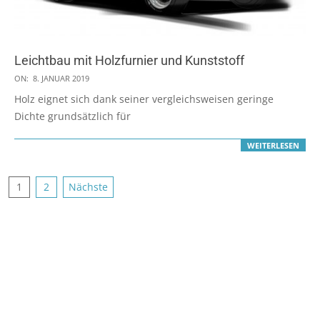
Leichtbau mit Holzfurnier und Kunststoff
2019-
ON:
8. JANUAR 2019
01-
Holz eignet sich dank seiner vergleichsweisen geringe
08
Dichte grundsätzlich für
WEITERLESEN
Seitennummerierung
1
2
Nächste
der
Beiträge