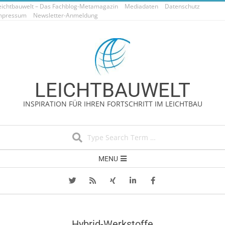
eichtbauwelt – Das Fachblog-Metamagazin
Skip
Mediadaten
Datenschutz
mpressum
Newsletter-Anmeldung
to
content
LEICHTBAUWELT
INSPIRATION FÜR IHREN FORTSCHRITT IM LEICHTBAU
Search
Secondary
MENU
Navigation
Menu
Hybrid-Werkstoffe