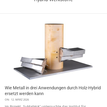
Wie Metall in drei Anwendungen durch Holz-Hybrid
ersetzt werden kann
2026-
ON:
12. MÄRZ 2026
03-
Im Projekt „SuMatHrA“ untersuchte das Institut für