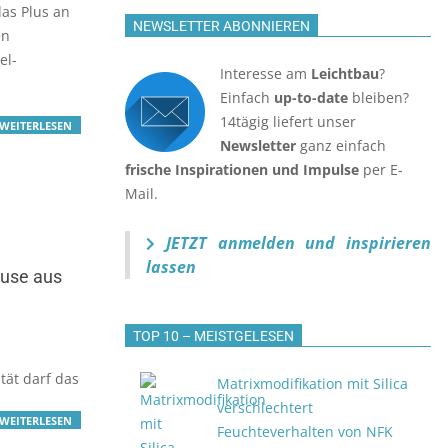
das Plus an
NEWSLETTER ABONNIEREN
en
el-
Interesse am
Leichtbau
?
Einfach
up-to-date
bleiben?
14tägig liefert unser
WEITERLESEN
Newsletter
ganz einfach
frische Inspirationen und Impulse
per E-
Mail.
JETZT anmelden
und inspirieren
lassen
äuse aus
TOP 10 – MEISTGELESEN
tät darf das
Matrixmodifikation mit Silica
verschlechtert
WEITERLESEN
Feuchteverhalten von NFK