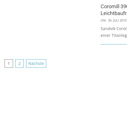
Coromill 390
Leichtbaufr
2019-
ON:
30. JULI 2019
07-
Sandvik Corom
30
einer Titanleg
Seitennummerierung
1
2
Nächste
der
Beiträge