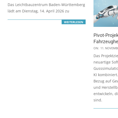
04-
Das Leichtbauzentrum Baden-Württemberg
01
lädt am Dienstag, 14. April 2026 zu
WEITERLESEN
Pivot-Projek
Fahrzeugher
2024-
ON:
11. NOVEMB
11-
Das Projektzie
11
neuartige Sof
Gusssimulati
KI kombiniert.
Bezug auf Gew
und Herstellb
entwickeln, di
sind.