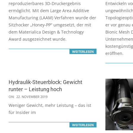
04
reproduzierbares 3D-Druckergebnis
Entwickeln vo
ermöglicht. Mit dem Large Area Additive
ungewöhnlic
Manufacturing (LAAM) Verfahren wurde der
Topologieopt
Sitzhocker „Honey-PP“ umgesetzt, der mit
er vor genau
dem Materialica Design & Technology
Bionic Mesh D
Award ausgezeichnet wurde.
Unternehmen 
kostengünsti
WEITERLESEN
eröffnen.
Hydraulik-Steuerblock: Gewicht
runter – Leistung hoch
2019-
ON:
22. NOVEMBER 2019
11-
Weniger Gewicht, mehr Leistung – das ist
22
für Insider im
WEITERLESEN