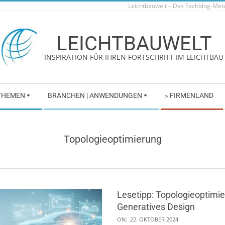
Leichtbauwelt – Das Fachblog-Me
LEICHTBAUWELT
INSPIRATION FÜR IHREN FORTSCHRITT IM LEICHTBAU
 THEMEN
BRANCHEN | ANWENDUNGEN
» FIRMENLAND
Topologieoptimierung
Lesetipp: Topologieoptimie
Generatives Design
2024-
ON:
22. OKTOBER 2024