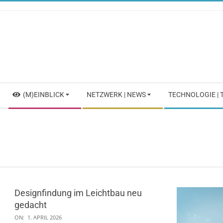
Skip
to
content
Secondary
(M)EINBLICK
NETZWERK | NEWS
TECHNOLOGIE |
Navigation
Menu
Designfindung im Leichtbau neu
gedacht
2026-
ON:
1. APRIL 2026