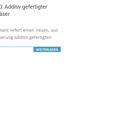
: Additiv gefertigter
äser
ant liefert einen neuen, aus
ierung additiv gefertigten
WEITERLESEN