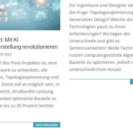
10-
Für Ingenieure und Designer stel
22
die Frage: Topologieoptimierun
Generatives Design? Welche die
Technologien passt zu Ihren
Anforderungen? Wo liegen die
t: Mit KI
Unterschiede und gibt es
stellung revolutionieren
Gemeinsamkeiten? Beide Techn
ER 2024
nutzen computergestützte Algo
Bauteile zu optimieren, jedoch 
l des Pivot-Projektes ist, eine
unterschiedlichem Ansatz.
tware zu entwickeln, die
on, Topologieoptimierung und
 Damit soll es möglich sein, in
icht, strukturelle Leistung
arkeit optimierte Bauteile zu
e bis zu 30 Prozent leichter
WEITERLESEN