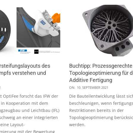
rsteifungslayouts des
Buchtipp: Prozessgerechte
mpfs verstehen und
Topologieoptimierung für d
Additive Fertigung
2021-
2
ON:
10. SEPTEMBER 2021
09-
t OptiFee forscht das IFW der
Die Bauteilentwicklung lässt sic
10
 in Kooperation mit dem
beschleunigen, wenn fertigung
Flugzeugbau und Leichtbau (IFL)
Restriktionen bereits in der
chweig an einer integrierten
Topologieoptimierung berücksic
eine Layout-
werden.
imierung mit der Bewertung