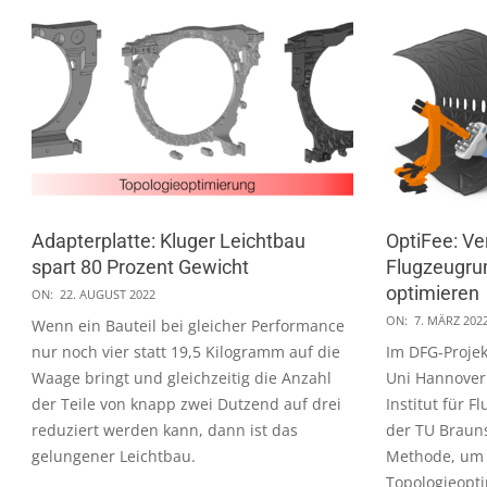
Adapterplatte: Kluger Leichtbau
OptiFee: Ve
spart 80 Prozent Gewicht
Flugzeugru
2022-
optimieren
ON:
22. AUGUST 2022
08-
2022-
ON:
7. MÄRZ 202
Wenn ein Bauteil bei gleicher Performance
22
03-
nur noch vier statt 19,5 Kilogramm auf die
Im DFG-Projek
07
Waage bringt und gleichzeitig die Anzahl
Uni Hannover
der Teile von knapp zwei Dutzend auf drei
Institut für 
reduziert werden kann, dann ist das
der TU Brauns
gelungener Leichtbau.
Methode, um 
Topologieopt