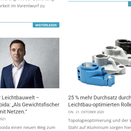
arkeit im Vorentwurf zu
WEITERLESEN
r Leichtbauwelt –
25 % mehr Durchsatz durc
ida: „Als Gewichtsfischer
Leichtbau-optimierten Rol
mit Netzen.“
2020-
ON:
21. OKTOBER 2020
10-
2021
Topologieoptimierung und der 
21
poida einen neuen Weg zum
Stahl auf Aluminium sorgen hie