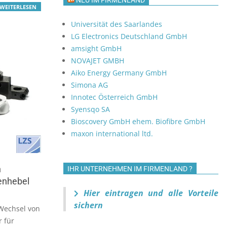
NEU IM FIRMENLAND
WEITERLESEN
Universität des Saarlandes
LG Electronics Deutschland GmbH
amsight GmbH
NOVAJET GMBH
Aiko Energy Germany GmbH
Simona AG
Innotec Österreich GmbH
Syensqo SA
Bioscovery GmbH ehem. Biofibre GmbH
maxon international ltd.
h
IHR UNTERNEHMEN IM FIRMENLAND ?
lenhebel
Hier eintragen und alle Vorteile
sichern
Wechsel von
r für