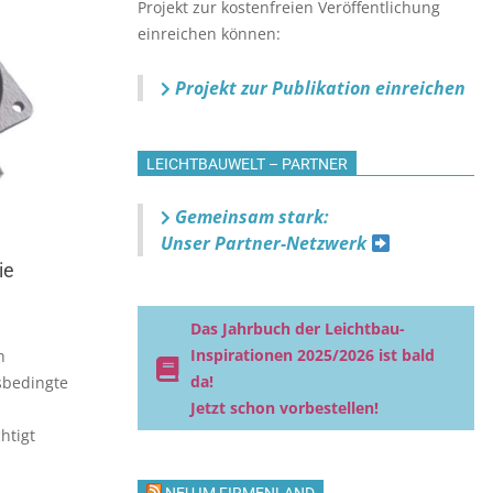
Projekt zur kostenfreien Veröffentlichung
einreichen können:
Projekt zur Publikation einreichen
LEICHTBAUWELT – PARTNER
Gemeinsam stark:
Unser Partner-Netzwerk
ie
Das Jahrbuch der Leichtbau-
Inspirationen 2025/2026 ist bald
h
da!
sbedingte
Jetzt schon vorbestellen!
htigt