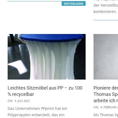
WEITERLESEN
der Herstellb
kombinieren.
Leichtes Sitzmöbel aus PP – zu 100
Pioniere de
% recycelbar
Thomas Spo
2021-
arbeite ich 
ON:
5. JULI 2021
07-
2021-
ON:
4. FEBRUAR 
Das Unternehmen PPprint hat ein
05
02-
Polypropylen entwickelt, das ein
Als Thomas S