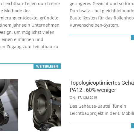
n Leichtbau-Teilen durch eine
geringeres Gewicht und so für 
he Methode der
Durchsatz – bei gleichbleibend
imierung entdeckte, gründete
Bauteilkosten für das Rollenheb
 einem Jahr sein Unternehmen
Kurvenscheiben-System.
esign, um möglichst vielen
einen einfachen und
gen Zugang zum Leichtbau zu
WEITERLESEN
Topologieoptimiertes Geh
PA12 : 60% weniger
2019-
ON:
17. JULI 2019
07-
Das Gehäuse-Bauteil für ein
17
Leichtbauprojekt in der E-Mobili