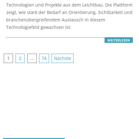
01
Technologien und Projekte aus dem Leichtbau. Die Plattform
zeigt, wie stark der Bedarf an Orientierung, Sichtbarkeit und
branchenübergreifendem Austausch in diesem
Technologiefeld gewachsen ist.
WEITERLESEN
Seitennummerierung
1
2
…
74
Nächste
der
Beiträge