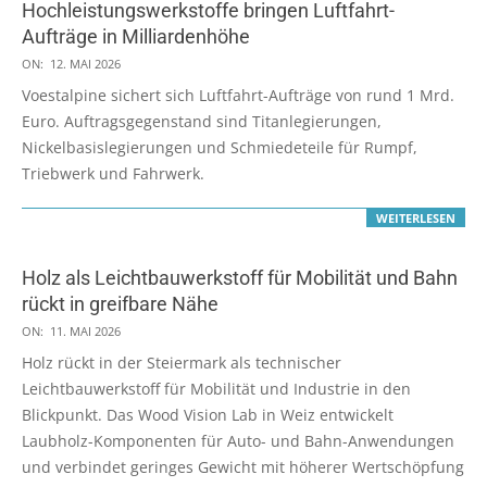
Hochleistungswerkstoffe bringen Luftfahrt-
Aufträge in Milliardenhöhe
2026-
ON:
12. MAI 2026
05-
Voestalpine sichert sich Luftfahrt-Aufträge von rund 1 Mrd.
12
Euro. Auftragsgegenstand sind Titanlegierungen,
Nickelbasislegierungen und Schmiedeteile für Rumpf,
Triebwerk und Fahrwerk.
WEITERLESEN
Holz als Leichtbauwerkstoff für Mobilität und Bahn
rückt in greifbare Nähe
2026-
ON:
11. MAI 2026
05-
Holz rückt in der Steiermark als technischer
11
Leichtbauwerkstoff für Mobilität und Industrie in den
Blickpunkt. Das Wood Vision Lab in Weiz entwickelt
Laubholz-Komponenten für Auto- und Bahn-Anwendungen
und verbindet geringes Gewicht mit höherer Wertschöpfung