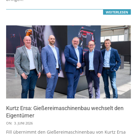
WEITERLESEN
Kurtz Ersa: Gießereimaschinenbau wechselt den
Eigentümer
2026-
ON:
3. JUNI 2026
06-
Fill übernimmt den Gießereimaschinenbau von Kurtz Ersa