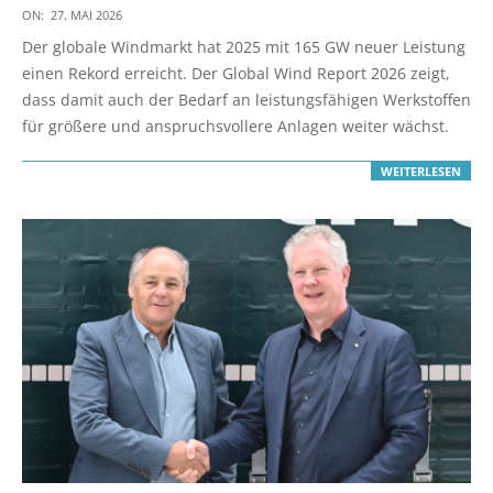
2026-
ON:
27. MAI 2026
05-
Der globale Windmarkt hat 2025 mit 165 GW neuer Leistung
27
einen Rekord erreicht. Der Global Wind Report 2026 zeigt,
dass damit auch der Bedarf an leistungsfähigen Werkstoffen
für größere und anspruchsvollere Anlagen weiter wächst.
WEITERLESEN