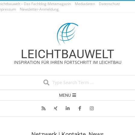
eichtbauwelt – Das Fachblog-Metamagazin
Skip
Mediadaten
Datenschutz
mpressum
Newsletter-Anmeldung
to
content
LEICHTBAUWELT
INSPIRATION FÜR IHREN FORTSCHRITT IM LEICHTBAU
Search
Secondary
MENU
Navigation
Menu
Netzwerk | Kontakte, News