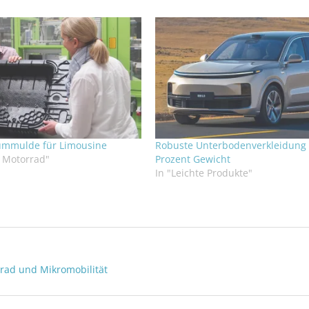
ummulde für Limousine
Robuste Unterbodenverkleidung 
+ Motorrad"
Prozent Gewicht
In "Leichte Produkte"
rad und Mikromobilität