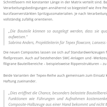
Schnittfasern mit konstanter Länge in der Matrix verteilt sind.
Verarbeitungsbedingungen annähernd so biegesteif wie ihre Pend
kurzfaserverstärkten Spritzgussmaterialien. Je nach Verarbeitun
vollständig zufällig orientieren.
„Die Bauteile können so ausgelegt werden, dass sie quas
aufweisen.“
Sabrina Anders, Projektleiterin für Tepex flowcore, Lanxes
Die neuen Composites lassen sie sich auf Standardwerkzeugen f
fließpressen. Auch auf bestehenden SMC-Anlagen und -Werkzeuge
filigrane Bauteilbereiche – beispielsweise Rippenstrukturen –
Beide Varianten der Tepex-Reihe auch gemeinsam zum Einsatz 
Haftung zueinander.
„Dies eröffnet die Chance, besonders belastete Bauteilberei
Funktionen wie Führungen und Aufnahmen kostensenkend 
Composite-Halbzeuge aus einer Hand bekommt und nicht Ma