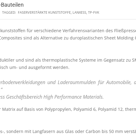
-Bauteilen
TAGGED:
FASERVERSTÄRKTE KUNSTSTOFFE
,
LANXESS
,
TP-FVK
unststoffen für verschiedene Verfahrensvarianten des Fließpress
Composites sind als Alternative zu duroplastischen Sheet Moldin
duktiler und sind als thermoplastische Systeme im Gegensatz zu S
ermisch um- und ausgeformt werden.
terbodenverkleidungen und Laderaummulden für Automobile, 
.“
nxess Geschäftsbereich High Performance Materials.
 Matrix auf Basis von Polypropylen, Polyamid 6, Polyamid 12, the
os-, sondern mit Langfasern aus Glas oder Carbon bis 50 mm verstär