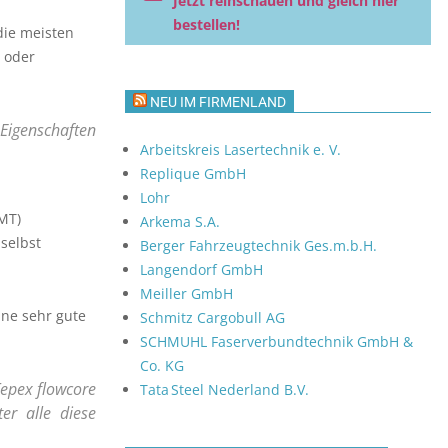
Jetzt reinschauen und gleich hier
bestellen!
die meisten
g oder
NEU IM FIRMENLAND
Eigenschaften
Arbeitskreis Lasertechnik e. V.
Replique GmbH
Lohr
MT)
Arkema S.A.
selbst
Berger Fahrzeugtechnik Ges.m.b.H.
Langendorf GmbH
Meiller GmbH
ne sehr gute
Schmitz Cargobull AG
SCHMUHL Faserverbundtechnik GmbH &
Co. KG
Tepex flowcore
Tata Steel Nederland B.V.
er alle diese