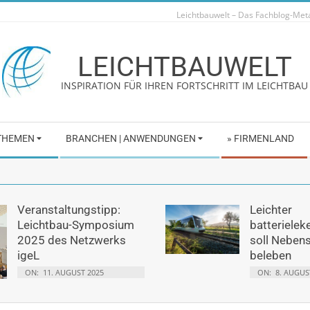
Leichtbauwelt – Das Fachblog-Me
LEICHTBAUWELT
INSPIRATION FÜR IHREN FORTSCHRITT IM LEICHTBAU
 THEMEN
BRANCHEN | ANWENDUNGEN
» FIRMENLAND
Veranstaltungstipp:
Leichter
Leichtbau-Symposium
batterielek
2025 des Netzwerks
soll Neben
igeL
beleben
ON:
11. AUGUST 2025
ON:
8. AUGUS