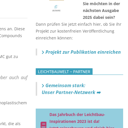
Sie möchten in der
nächsten Ausgabe
2025 dabei sein?
Dann prüfen Sie jetzt einfach hier, ob Sie ihr
ens an. Diese
Projekt zur kostenfreien Veröffentlichung
g Compounds
einreichen können:
Projekt zur Publikation einreichen
MC gut zu
LEICHTBAUWELT – PARTNER
aber auch auf
Gemeinsam stark:
Unser Partner-Netzwerk ➡️
rmoplastischem
Das Jahrbuch der Leichtbau-
Inspirationen 2023 ist da!
kt, die als