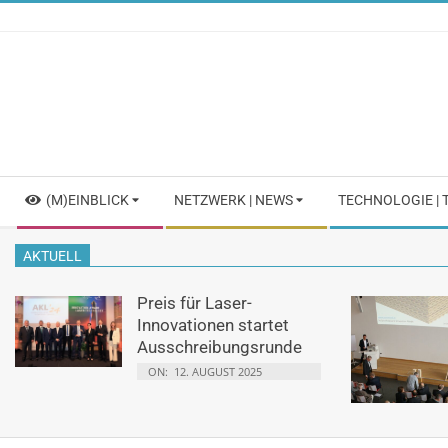
Skip
to
content
Secondary
(M)EINBLICK
NETZWERK | NEWS
TECHNOLOGIE |
Navigation
Menu
AKTUELL
Preis für Laser-
Innovationen startet
Ausschreibungsrunde
ON:
12. AUGUST 2025