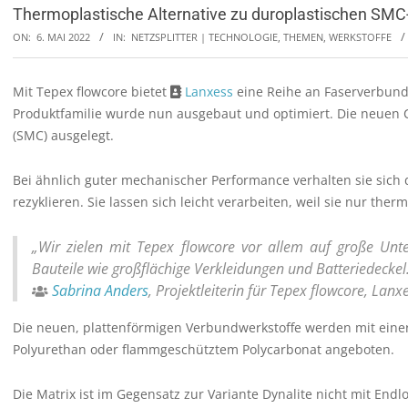
Thermoplastische Alternative zu duroplastischen SMC
ON:
6. MAI 2022
IN:
NETZSPLITTER | TECHNOLOGIE, THEMEN
,
WERKSTOFFE
Mit Tepex flowcore bietet
Lanxess
eine Reihe an Faserverbundk
Produktfamilie wurde nun ausgebaut und optimiert. Die neuen 
(SMC) ausgelegt.
Bei ähnlich guter mechanischer Performance verhalten sie sich 
rezyklieren. Sie lassen sich leicht verarbeiten, weil sie nur th
„Wir zielen mit Tepex flowcore vor allem auf große Un
Bauteile wie großflächige Verkleidungen und Batteriedeckel
Sabrina Anders
, Projektleiterin für Tepex flowcore, La
Die neuen, plattenförmigen Verbundwerkstoffe werden mit einer
Polyurethan oder flammgeschütztem Polycarbonat angeboten.
Die Matrix ist im Gegensatz zur Variante Dynalite nicht mit Endl