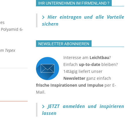
IHR UNTERNEHMEN IM FIRMENLAND ?
Hier eintragen und alle Vorteile
des
sichern
 Polyamid 6-
NEWSLETTER ABONNIEREN
tem Tepex
Interesse am
Leichtbau
?
Einfach
up-to-date
bleiben?
14tägig liefert unser
Newsletter
ganz einfach
frische Inspirationen und Impulse
per E-
Mail.
JETZT anmelden
und inspirieren
lassen