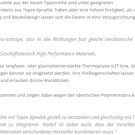
 Bauteile aus der neuen Typenreihe sind unter geeigneten
ants aus Tepex dynalite, haben aber eine höhere Festigkeit, als 
g und Bauteildesign lassen sich die Fasern in eine Vorzugsrichtun
i-isotrope, also in alle Richtungen fast gleiche mechanische 
s Geschäftsbereich High Performance Materials.
ür langfaser- oder glasmattenverstärkte Thermoplaste (LFT bzw. G
n können sie eingesetzt werden. Ihre Fließeigenschaften lassen 
 zu und erlauben dünne Wanddicken.
kommen und zeigen dabei wegen der identischen Polymermatrix ei
che mit Tepex dynalite gezielt zu verstärken und gleichzeitig mit 
zu integrieren. Vorteil ist dabei auch, dass der Verarbeit
terialien verschiedener Hersteller kombinieren muss.“