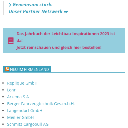
Gemeinsam stark:
Unser Partner-Netzwerk ➡️
Das Jahrbuch der Leichtbau-Inspirationen 2023 ist
da!
Jetzt reinschauen und gleich hier bestellen!
NEU IM FIRMENLAND
Replique GmbH
Lohr
Arkema S.A.
Berger Fahrzeugtechnik Ges.m.b.H.
Langendorf GmbH
Meiller GmbH
Schmitz Cargobull AG