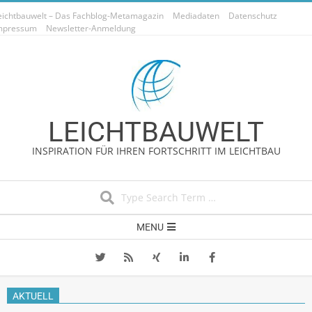
Skip
eichtbauwelt – Das Fachblog-Metamagazin
Mediadaten
Datenschutz
to
mpressum
Newsletter-Anmeldung
content
LEICHTBAUWELT
INSPIRATION FÜR IHREN FORTSCHRITT IM LEICHTBAU
Search
Secondary
MENU
Navigation
Menu
AKTUELL