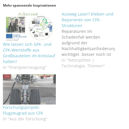
Mehr spannende Inspirationen
Ausweg Laser? Kleben und
Reparieren von CFK-
Strukturen
Reparaturen im
Schadenfall werden
aufgrund der
Wie lassen sich GFK- und
Nachhaltigkeitsanforderungen
CFK-Wertstoffe aus
wichtiger, besser noch ist
Großbauteilen im Kreislauf
es den Schadensfall zu
In "Netzsplitter |
halten?
vermeiden. Die
Technologie, Themen"
In "Energieerzeugung"
Klebeflächen mit Laser
vorzubereiten könnte
Abfhilfe schaffen.
Forschungsprojekt:
Flugzeugrad aus CFK
In "Aus der Forschung"