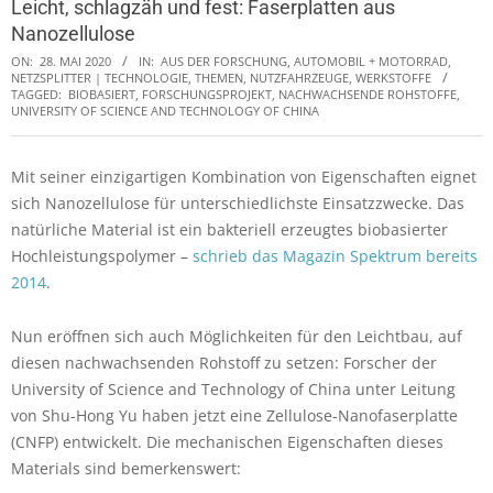
Leicht, schlagzäh und fest: Faserplatten aus
Nanozellulose
ON:
28. MAI 2020
IN:
AUS DER FORSCHUNG
,
AUTOMOBIL + MOTORRAD
,
NETZSPLITTER | TECHNOLOGIE, THEMEN
,
NUTZFAHRZEUGE
,
WERKSTOFFE
TAGGED:
BIOBASIERT
,
FORSCHUNGSPROJEKT
,
NACHWACHSENDE ROHSTOFFE
,
UNIVERSITY OF SCIENCE AND TECHNOLOGY OF CHINA
Mit seiner einzigartigen Kombination von Eigenschaften eignet
sich Nanozellulose für unterschiedlichste Einsatzzwecke. Das
natürliche Material ist ein bakteriell erzeugtes biobasierter
Hochleistungspolymer –
schrieb das Magazin Spektrum bereits
2014
.
Nun eröffnen sich auch Möglichkeiten für den Leichtbau, auf
diesen nachwachsenden Rohstoff zu setzen: Forscher der
University of Science and Technology of China unter Leitung
von Shu-Hong Yu haben jetzt eine Zellulose-Nanofaserplatte
(CNFP) entwickelt. Die mechanischen Eigenschaften dieses
Materials sind bemerkenswert: