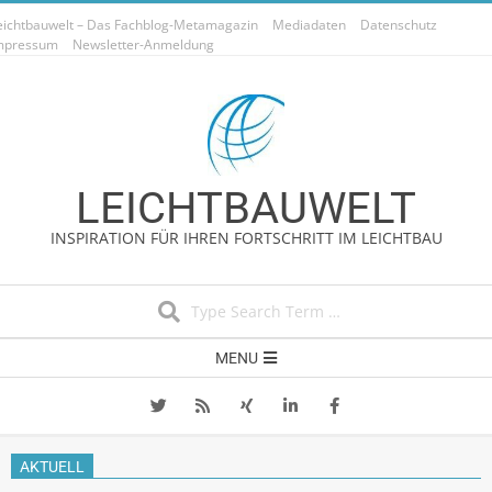
Skip
eichtbauwelt – Das Fachblog-Metamagazin
Mediadaten
Datenschutz
to
mpressum
Newsletter-Anmeldung
content
LEICHTBAUWELT
INSPIRATION FÜR IHREN FORTSCHRITT IM LEICHTBAU
Search
Secondary
MENU
Navigation
Menu
AKTUELL