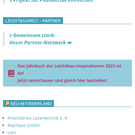
Projekt zur Publikation einreichen
LEICHTBAUWELT – PARTNER
Gemeinsam stark:
Unser Partner-Netzwerk ➡️
Das Jahrbuch der Leichtbau-Inspirationen 2023 ist
da!
Jetzt reinschauen und gleich hier bestellen!
NEU IM FIRMENLAND
Arbeitskreis Lasertechnik e. V.
Replique GmbH
Lohr