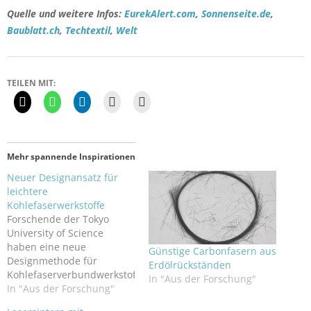
Quelle und weitere Infos:
EurekAlert.com
,
Sonnenseite.de
,
Baublatt.ch
,
Techtextil
,
Welt
TEILEN MIT:
Mehr spannende Inspirationen
Neuer Designansatz für
leichtere
Kohlefaserwerkstoffe
Forschende der Tokyo
University of Science
haben eine neue
Günstige Carbonfasern aus
Designmethode für
Erdölrückständen
Kohlefaserverbundwerkstoffe
In "Aus der Forschung"
(CFK) entwickelt, die
In "Aus der Forschung"
sowohl die Faserdicke als