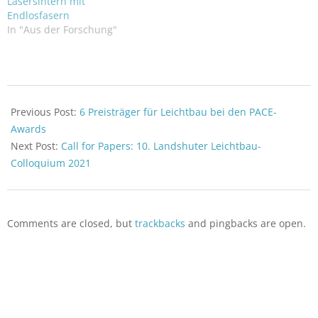
Lasersintern mit
auch die Faserausrichtung
Endlosfasern
optimiert und so zu einer
In "Aus der Forschung"
weiteren
Gewichtsreduzierung
führt.
2020-
05-
Previous Post:
6 Preisträger für Leichtbau bei den PACE-
28
Awards
Next Post:
Call for Papers: 10. Landshuter Leichtbau-
Colloquium 2021
Comments are closed, but
trackbacks
and pingbacks are open.