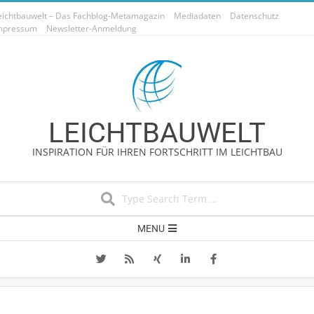
Skip
eichtbauwelt – Das Fachblog-Metamagazin
Mediadaten
Datenschutz
to
mpressum
Newsletter-Anmeldung
content
LEICHTBAUWELT
INSPIRATION FÜR IHREN FORTSCHRITT IM LEICHTBAU
Search
Secondary
MENU
Navigation
Menu