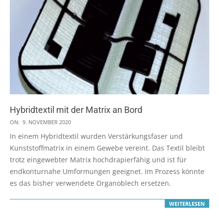
Hybridtextil mit der Matrix an Bord
2020-
ON:
9. NOVEMBER 2020
11-
In einem Hybridtextil wurden Verstärkungsfaser und
09
Kunststoffmatrix in einem Gewebe vereint. Das Textil bleibt
trotz eingewebter Matrix hochdrapierfähig und ist für
endkonturnahe Umformungen geeignet. Im Prozess könnte
es das bisher verwendete Organoblech ersetzen.
WEITERLESEN