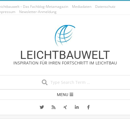
Skip
eichtbauwelt – Das Fachblog-Metamagazin
Mediadaten
Datenschutz
to
mpressum
Newsletter-Anmeldung
content
LEICHTBAUWELT
INSPIRATION FÜR IHREN FORTSCHRITT IM LEICHTBAU
Search
Secondary
MENU
Navigation
Menu