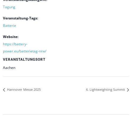
Tagung
Veranstaltung-Tags:
Batterie
Website:
https://battery-
power.eu/batterietag-nrw/
VERANSTALTUNGSORT
Aachen
Hannover Messe 2025
6. Lightweighting Summit
2025-
03-
10