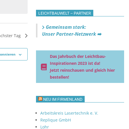
t
a
LEICHTBAUWELT – PARTNER
l
t
Gemeinsam stark:
u
Unser Partner-Netzwerk ➡️
chster Tag
n
g
A
bonnieren
Das Jahrbuch der Leichtbau-
n
Inspirationen 2023 ist da!
s
Jetzt reinschauen und gleich hier
i
bestellen!
c
h
t
NEU IM FIRMENLAND
e
n
Arbeitskreis Lasertechnik e. V.
-
Replique GmbH
Lohr
N