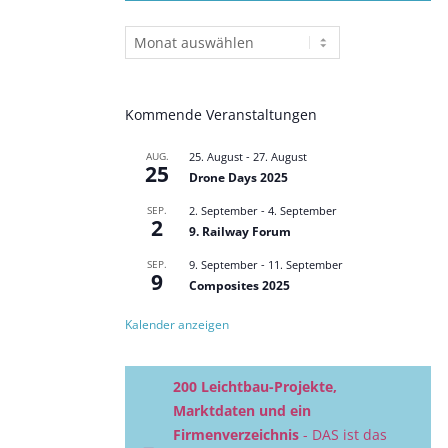
Beitragsarchiv
Kommende Veranstaltungen
AUG.
25. August
-
27. August
25
Drone Days 2025
SEP.
2. September
-
4. September
2
9. Railway Forum
SEP.
9. September
-
11. September
9
Composites 2025
Kalender anzeigen
200 Leichtbau-Projekte,
Marktdaten und ein
Firmenverzeichnis
- DAS ist das