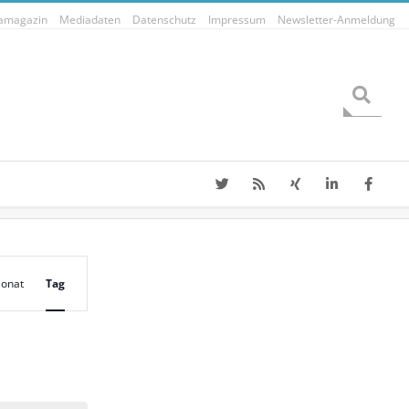
tamagazin
Mediadaten
Datenschutz
Impressum
Newsletter-Anmeldung
Search
V
onat
Tag
e
r
a
n
s