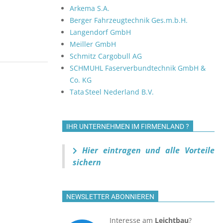
Arkema S.A.
a
Berger Fahrzeugtechnik Ges.m.b.H.
v
Langendorf GmbH
i
Meiller GmbH
g
Schmitz Cargobull AG
a
SCHMUHL Faserverbundtechnik GmbH &
t
Co. KG
i
Tata Steel Nederland B.V.
o
n
IHR UNTERNEHMEN IM FIRMENLAND ?
Hier eintragen und alle Vorteile
sichern
NEWSLETTER ABONNIEREN
Interesse am
Leichtbau
?