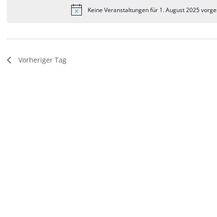
t
Keine Veranstaltungen für 1. August 2025 vorge
a
l
t
Vorheriger Tag
u
n
g
e
n
S
u
c
h
e
u