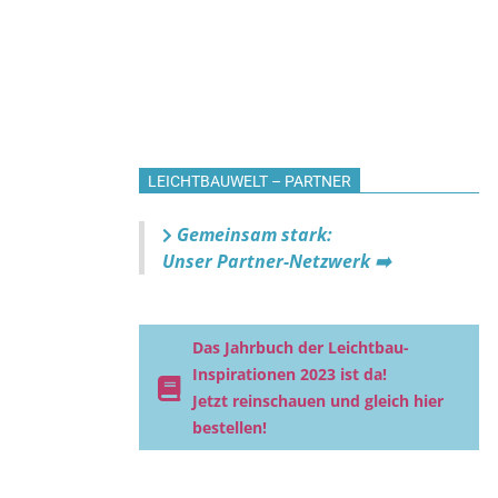
LEICHTBAUWELT – PARTNER
Gemeinsam stark:
Unser Partner-Netzwerk ➡️
Das Jahrbuch der Leichtbau-
Inspirationen 2023 ist da!
Jetzt reinschauen und gleich hier
bestellen!