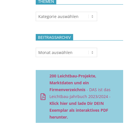
THEMEN
Themen
BEITRAGSARCHIV
Beitragsarchiv
200 Leichtbau-Projekte,
Marktdaten und ein
Firmenverzeichnis
- DAS ist das
Leichtbau-Jahrbuch 2023/2024 -
Klick hier und lade Dir DEIN
Exemplar als interaktives PDF
herunter.