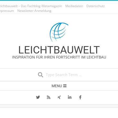
Skip
eichtbauwelt – Das Fachblog-Metamagazin
Mediadaten
Datenschutz
to
mpressum
Newsletter-Anmeldung
content
LEICHTBAUWELT
INSPIRATION FÜR IHREN FORTSCHRITT IM LEICHTBAU
Search
Secondary
MENU
Navigation
Menu