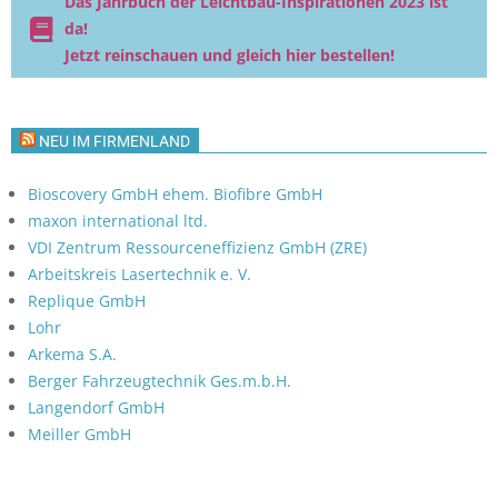
Das Jahrbuch der Leichtbau-Inspirationen 2023 ist
da!
Jetzt reinschauen und gleich hier bestellen!
NEU IM FIRMENLAND
Bioscovery GmbH ehem. Biofibre GmbH
maxon international ltd.
VDI Zentrum Ressourceneffizienz GmbH (ZRE)
Arbeitskreis Lasertechnik e. V.
Replique GmbH
Lohr
Arkema S.A.
Berger Fahrzeugtechnik Ges.m.b.H.
Langendorf GmbH
Meiller GmbH