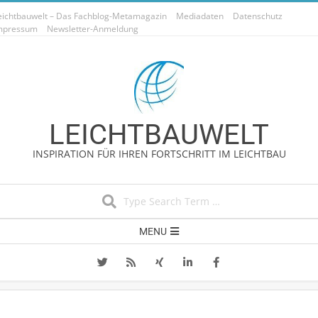
Skip
eichtbauwelt – Das Fachblog-Metamagazin
Mediadaten
Datenschutz
to
mpressum
Newsletter-Anmeldung
content
LEICHTBAUWELT
INSPIRATION FÜR IHREN FORTSCHRITT IM LEICHTBAU
Search
Secondary
MENU
Navigation
Menu