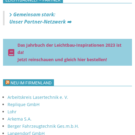
h
n
t
Gemeinsam stark:
e
Unser Partner-Netzwerk ➡️
n
,
N
Das Jahrbuch der Leichtbau-Inspirationen 2023 ist
da!
a
Jetzt reinschauen und gleich hier bestellen!
v
i
g
NEU IM FIRMENLAND
a
t
Arbeitskreis Lasertechnik e. V.
Replique GmbH
i
Lohr
o
Arkema S.A.
n
Berger Fahrzeugtechnik Ges.m.b.H.
Langendorf GmbH