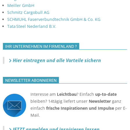
Meiller GmbH
Schmitz Cargobull AG
SCHMUHL Faserverbundtechnik GmbH & Co. KG
Tata Steel Nederland B.V.
IHR UNTERNEHMEN IM FIRMENLAND ?
Hier eintragen und alle Vorteile sichern
NEWSLETTER ABONNIEREN
Interesse am
Leichtbau
? Einfach
up-to-date
bleiben? 14tägig liefert unser
Newsletter
ganz
einfach
frische Inspirationen und Impulse
per E-
Mail.
JETZT anmelden
und inspirieren lassen