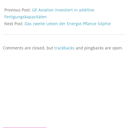
2022-
03-
Previous Post:
GE Aviation investiert in additive
09
Fertigungskapazitäten
Next Post:
Das zweite Leben der Energie-Pflanze Silphie
Comments are closed, but
trackbacks
and pingbacks are open.