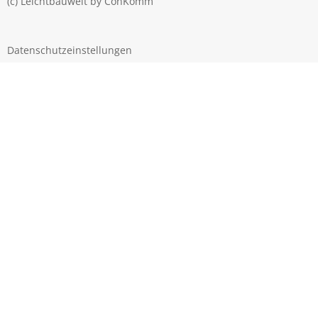
(c) Leichtbauwelt by
ConKomm
Datenschutzeinstellungen