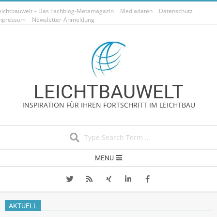
Skip
eichtbauwelt – Das Fachblog-Metamagazin
Mediadaten
Datenschutz
to
mpressum
Newsletter-Anmeldung
content
LEICHTBAUWELT
INSPIRATION FÜR IHREN FORTSCHRITT IM LEICHTBAU
Search
Secondary
MENU
Navigation
Menu
AKTUELL