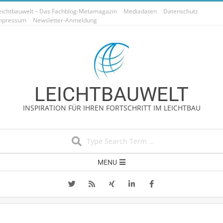
Skip
eichtbauwelt – Das Fachblog-Metamagazin
Mediadaten
Datenschutz
to
mpressum
Newsletter-Anmeldung
content
LEICHTBAUWELT
INSPIRATION FÜR IHREN FORTSCHRITT IM LEICHTBAU
Search
Secondary
MENU
Navigation
Menu