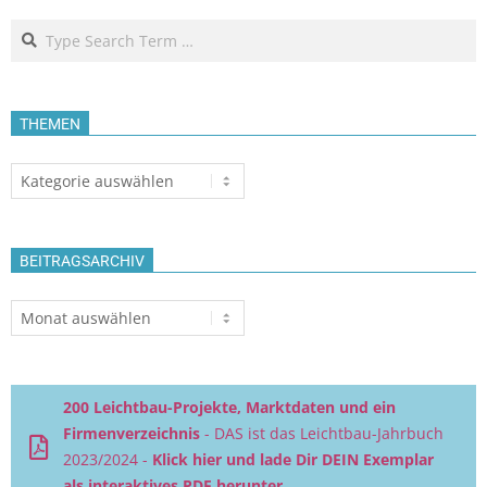
Search
THEMEN
Themen
BEITRAGSARCHIV
Beitragsarchiv
200 Leichtbau-Projekte, Marktdaten und ein
Firmenverzeichnis
- DAS ist das Leichtbau-Jahrbuch
2023/2024 -
Klick hier und lade Dir DEIN Exemplar
als interaktives PDF herunter.