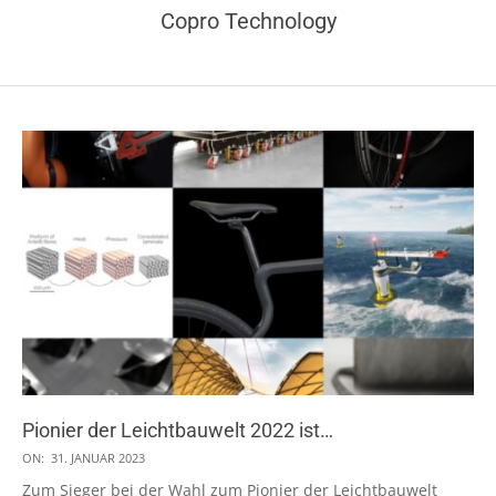
Copro Technology
Pionier der Leichtbauwelt 2022 ist…
2023-
ON:
31. JANUAR 2023
01-
Zum Sieger bei der Wahl zum Pionier der Leichtbauwelt