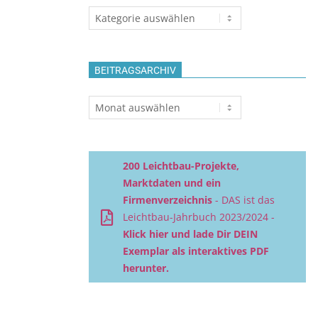
Themen
BEITRAGSARCHIV
Beitragsarchiv
200 Leichtbau-Projekte,
Marktdaten und ein
Firmenverzeichnis
- DAS ist das
Leichtbau-Jahrbuch 2023/2024 -
Klick hier und lade Dir DEIN
Exemplar als interaktives PDF
herunter.