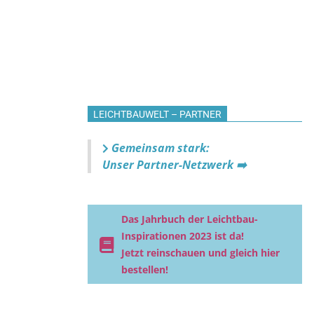
LEICHTBAUWELT – PARTNER
Gemeinsam stark:
Unser Partner-Netzwerk ➡️
Das Jahrbuch der Leichtbau-
Inspirationen 2023 ist da!
Jetzt reinschauen und gleich hier
bestellen!