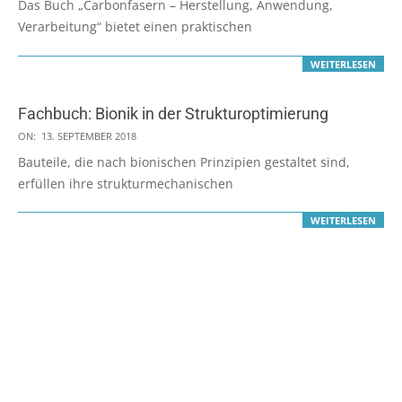
Das Buch „Carbonfasern – Herstellung, Anwendung,
19
Verarbeitung“ bietet einen praktischen
WEITERLESEN
Fachbuch: Bionik in der Strukturoptimierung
2018-
ON:
13. SEPTEMBER 2018
09-
Bauteile, die nach bionischen Prinzipien gestaltet sind,
13
erfüllen ihre strukturmechanischen
WEITERLESEN