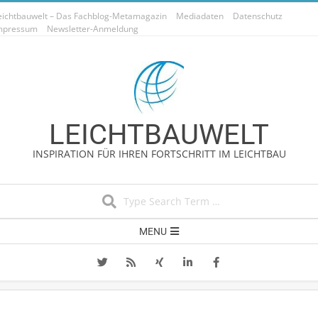
Skip
eichtbauwelt – Das Fachblog-Metamagazin
Mediadaten
Datenschutz
to
mpressum
Newsletter-Anmeldung
content
LEICHTBAUWELT
INSPIRATION FÜR IHREN FORTSCHRITT IM LEICHTBAU
Search
Secondary
MENU
Navigation
Menu