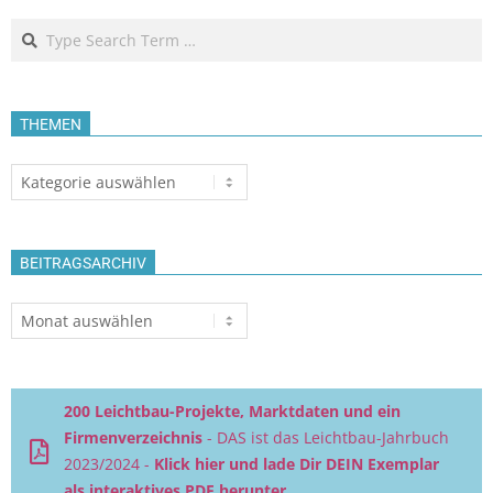
Search
THEMEN
Themen
BEITRAGSARCHIV
Beitragsarchiv
200 Leichtbau-Projekte, Marktdaten und ein
Firmenverzeichnis
- DAS ist das Leichtbau-Jahrbuch
2023/2024 -
Klick hier und lade Dir DEIN Exemplar
als interaktives PDF herunter.