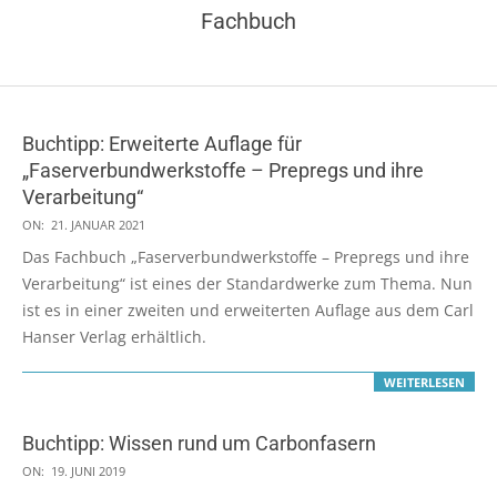
Fachbuch
Buchtipp: Erweiterte Auflage für
„Faserverbundwerkstoffe – Prepregs und ihre
Verarbeitung“
2021-
ON:
21. JANUAR 2021
01-
Das Fachbuch „Faserverbundwerkstoffe – Prepregs und ihre
21
Verarbeitung“ ist eines der Standardwerke zum Thema. Nun
ist es in einer zweiten und erweiterten Auflage aus dem Carl
Hanser Verlag erhältlich.
WEITERLESEN
Buchtipp: Wissen rund um Carbonfasern
2019-
ON:
19. JUNI 2019
06-