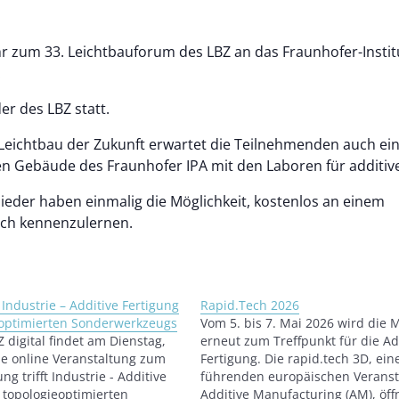
zum 33. Leichtbauforum des LBZ an das Fraunhofer-Institu
.
er des LBZ statt.
 Leichtbau der Zukunft erwartet die Teilnehmenden auch ei
n Gebäude des Fraunhofer IPA mit den Laboren für additive
glieder haben einmalig die Möglichkeit, kostenlos an einem
ich kennenzulernen.
 Industrie – Additive Fertigung
Rapid.Tech 2026
eoptimierten Sonderwerkzeugs
Vom 5. bis 7. Mai 2026 wird die 
Z digital findet am Dienstag,
erneut zum Treffpunkt für die Ad
ne online Veranstaltung zum
Fertigung. Die rapid.tech 3D, ein
g trifft Industrie - Additive
führenden europäischen Veranst
 topologieoptimierten
Additive Manufacturing (AM), öff