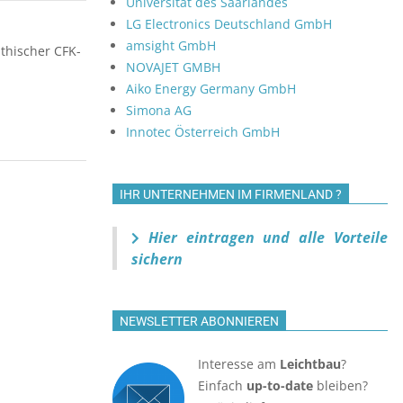
Universität des Saarlandes
LG Electronics Deutschland GmbH
amsight GmbH
ithischer CFK-
NOVAJET GMBH
Aiko Energy Germany GmbH
Simona AG
Innotec Österreich GmbH
IHR UNTERNEHMEN IM FIRMENLAND ?
Hier eintragen und alle Vorteile
sichern
NEWSLETTER ABONNIEREN
Interesse am
Leichtbau
?
Einfach
up-to-date
bleiben?