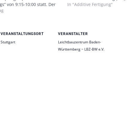
“ von 9:15-10:00 statt. Der
und lädt Aussteller sowie Kongre
In "Additive Fertigung"
eichtbauzentrum Baden-
ag
neueste Entwicklungen, praxisn
t virtuell ans wbk Institut für
Anwendungen und zukunftsweis
hnik am KIT und zu SEW-
Impulse rund um die AM-Techno
Die Referenten Prof. Dr.-
nger, Institutsleiter Fertigungs-
VERANSTALTUNGSORT
VERANSTALTER
echnik am…
Stuttgart
Leichtbauzentrum Baden-
Württemberg − LBZ-BW e.V.