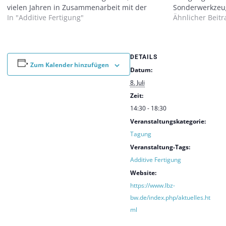
vielen Jahren in Zusammenarbeit mit der
Sonderwerkzeugs
Konradin Mediengruppe ausgerichtet wird.
In "Additive Fertigung"
Veranstalter L
Ähnlicher Beitr
Gemeinsam mit weiteren
Württemberg läd
Forschungspartnern wie dem Fraunhofer IGB,
Produktionstec
Fraunhofer IAO, DLR und der Universität
EURODRIVE ein. 
Stuttgart…
Ing. Frederik Za
DETAILS
Zum Kalender hinzufügen
und Werkstofft
Datum:
8. Juli
Zeit:
14:30 - 18:30
Veranstaltungskategorie:
Tagung
Veranstaltung-Tags:
Additive Fertigung
Website:
https://www.lbz-
bw.de/index.php/aktuelles.ht
ml