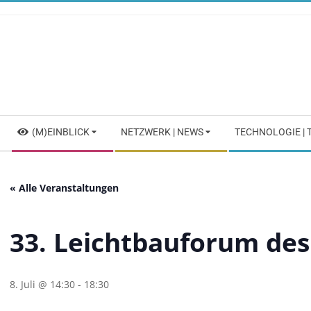
Skip
to
content
Secondary
(M)EINBLICK
NETZWERK | NEWS
TECHNOLOGIE |
Navigation
Menu
« Alle Veranstaltungen
33. Leichtbauforum de
8. Juli @ 14:30
-
18:30