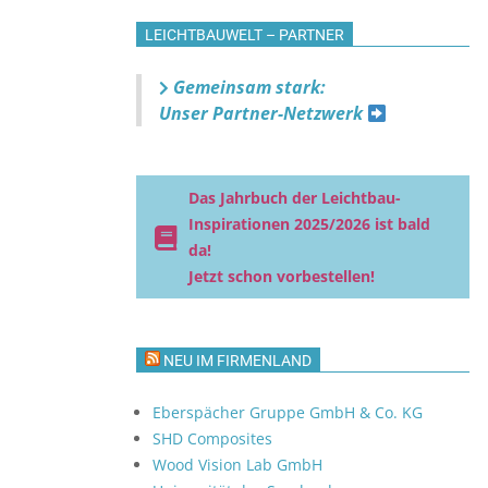
ssgäste ein,
LEICHTBAUWELT – PARTNER
ahe
ende
logien zu…
Gemeinsam stark:
Unser Partner-Netzwerk
Das Jahrbuch der Leichtbau-
Inspirationen 2025/2026 ist bald
da!
Jetzt schon vorbestellen!
NEU IM FIRMENLAND
Eberspächer Gruppe GmbH & Co. KG
SHD Composites
Wood Vision Lab GmbH