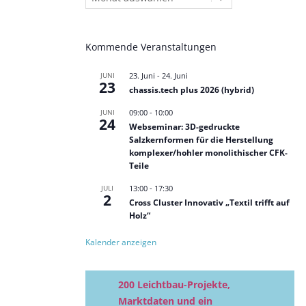
Kommende Veranstaltungen
JUNI
23. Juni
-
24. Juni
23
chassis.tech plus 2026 (hybrid)
JUNI
09:00
-
10:00
24
Webseminar: 3D-gedruckte
Salzkernformen für die Herstellung
komplexer/hohler monolithischer CFK-
Teile
JULI
13:00
-
17:30
2
Cross Cluster Innovativ „Textil trifft auf
Holz“
Kalender anzeigen
200 Leichtbau-Projekte,
Marktdaten und ein