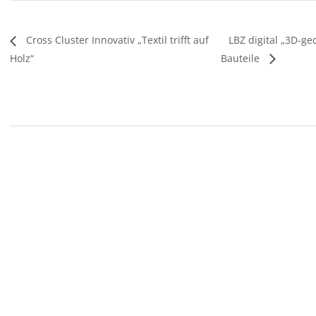
Cross Cluster Innovativ „Textil trifft auf
LBZ digital „3D-g
Holz“
Bauteile
2026-
06-
22