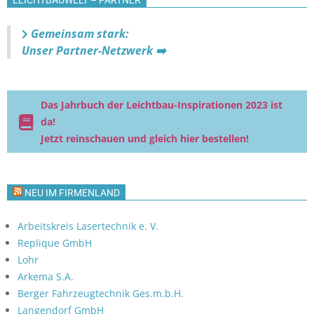
h
n
t
Gemeinsam stark:
e
Unser Partner-Netzwerk ➡️
n
,
N
Das Jahrbuch der Leichtbau-Inspirationen 2023 ist
da!
a
Jetzt reinschauen und gleich hier bestellen!
v
i
g
NEU IM FIRMENLAND
a
t
Arbeitskreis Lasertechnik e. V.
Replique GmbH
i
Lohr
o
Arkema S.A.
n
Berger Fahrzeugtechnik Ges.m.b.H.
Langendorf GmbH