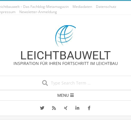
Skip
eichtbauwelt – Das Fachblog-Metamagazin
Mediadaten
Datenschutz
to
mpressum
Newsletter-Anmeldung
content
LEICHTBAUWELT
INSPIRATION FÜR IHREN FORTSCHRITT IM LEICHTBAU
Search
Secondary
MENU
Navigation
Menu