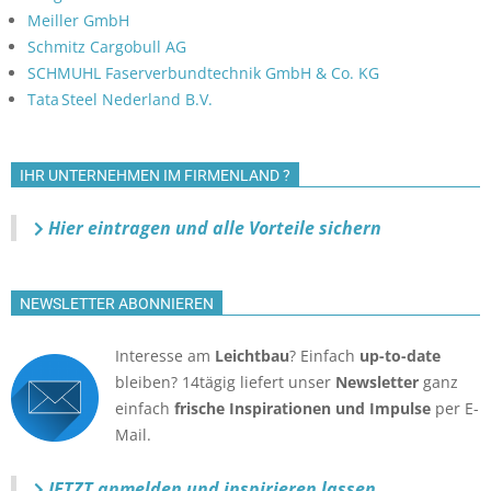
Meiller GmbH
Schmitz Cargobull AG
SCHMUHL Faserverbundtechnik GmbH & Co. KG
Tata Steel Nederland B.V.
IHR UNTERNEHMEN IM FIRMENLAND ?
Hier eintragen und alle Vorteile sichern
NEWSLETTER ABONNIEREN
Interesse am
Leichtbau
? Einfach
up-to-date
bleiben? 14tägig liefert unser
Newsletter
ganz
einfach
frische Inspirationen und Impulse
per E-
Mail.
JETZT anmelden
und inspirieren lassen