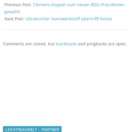
07-
Previous Post:
Clemens Küpper zum neuen BDG-Präsidenten
20
gewählt
Next Post:
Ultraleichter Nanowerkstoff übertrifft Kevlar
Comments are closed, but
trackbacks
and pingbacks are open.
LEICHTBAUWELT – PARTNER