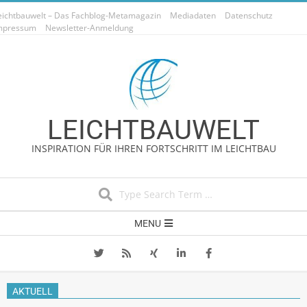
Skip
eichtbauwelt – Das Fachblog-Metamagazin
Mediadaten
Datenschutz
to
mpressum
Newsletter-Anmeldung
content
LEICHTBAUWELT
INSPIRATION FÜR IHREN FORTSCHRITT IM LEICHTBAU
Search
Secondary
MENU
Navigation
Menu
AKTUELL