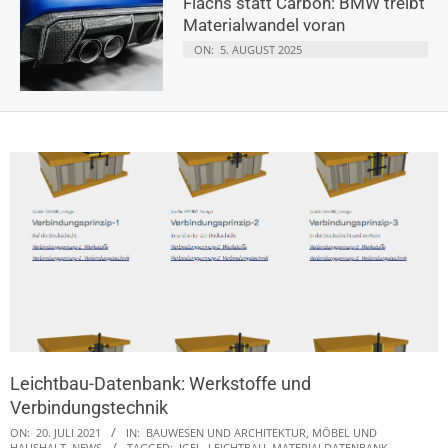
Flachs statt Carbon: BMW treibt
Materialwandel voran
ON:
5. AUGUST 2025
Leichtbau-Datenbank: Werkstoffe und
Verbindungstechnik
ON:
20. JULI 2021
IN:
BAUWESEN UND ARCHITEKTUR
,
MÖBEL UND
HAUSHALT
,
NEWS
TAGGED:
IGEL
,
LEICHTBAU
,
MATERIALDATENBANK
,