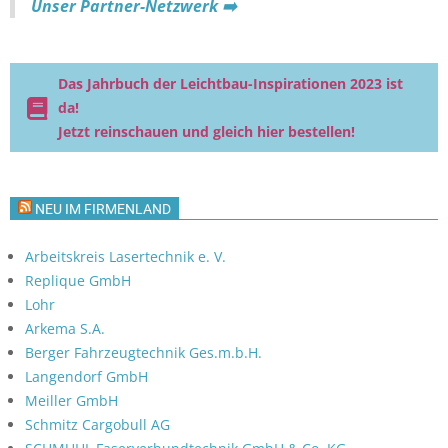
Unser Partner-Netzwerk ➡️
Das Jahrbuch der Leichtbau-Inspirationen 2023 ist
da!
Jetzt reinschauen und gleich hier bestellen!
NEU IM FIRMENLAND
Arbeitskreis Lasertechnik e. V.
Replique GmbH
Lohr
Arkema S.A.
Berger Fahrzeugtechnik Ges.m.b.H.
Langendorf GmbH
Meiller GmbH
Schmitz Cargobull AG