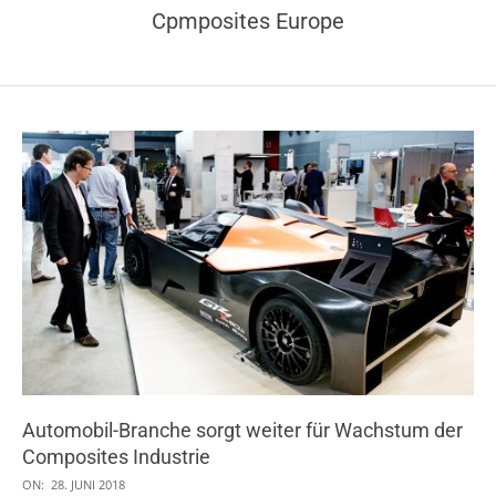
Cpmposites Europe
Automobil-Branche sorgt weiter für Wachstum der
Composites Industrie
2018-
ON:
28. JUNI 2018