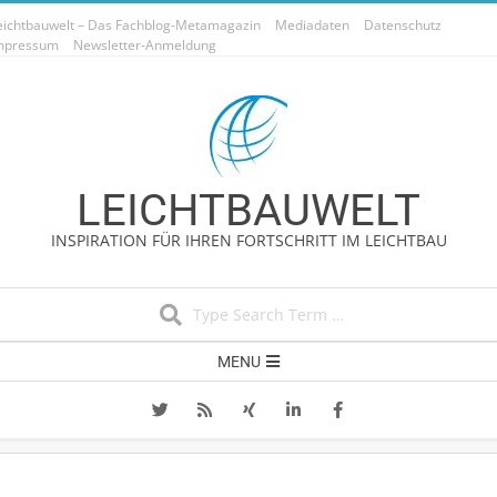
Skip
eichtbauwelt – Das Fachblog-Metamagazin
Mediadaten
Datenschutz
to
mpressum
Newsletter-Anmeldung
content
LEICHTBAUWELT
INSPIRATION FÜR IHREN FORTSCHRITT IM LEICHTBAU
Search
Secondary
MENU
Navigation
Menu