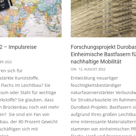
2 – Impulsreise
Forschungsprojekt Durobas
Einheimische Bastfasern fü
nachhaltige Mobilität
ER 2022
2022-
ON:
12. AUGUST 2022
ren sich für
08-
stärkte Kunststoffe,
Entwicklung neuartiger
12
Flachs im Leichtbau? Sie
feuchtigkeitsbeständiger
ium oder Stahl für wichtige
naturfaserverstärkter Verbundw
kstoffe? Sie glauben, dass
für Strukturbauteile im Rahmen
m Brückenbau noch viel mehr
DuroBast-Projekts: Bastfasern s
en? Sie sind ein Fan von
aufgrund ihres großen Leichtba
bau, der 80 Prozent Gewicht
eine interessante Materialaltern
schäftigen sich mit
stammen von einheimischen Pfl