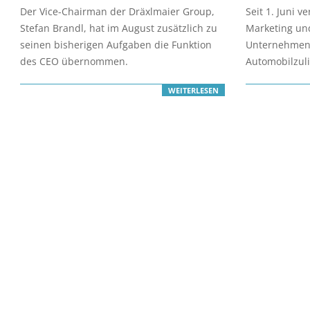
10-
07-
Der Vice-Chairman der Dräxlmaier Group,
Seit 1. Juni v
18
23
Stefan Brandl, hat im August zusätzlich zu
Marketing un
seinen bisherigen Aufgaben die Funktion
Unternehmen
des CEO übernommen.
Automobilzuli
WEITERLESEN