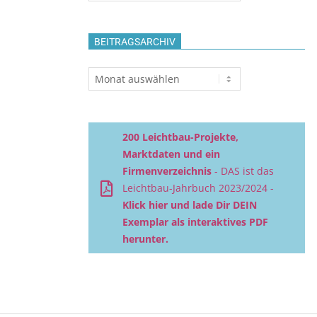
BEITRAGSARCHIV
Beitragsarchiv
200 Leichtbau-Projekte,
Marktdaten und ein
Firmenverzeichnis
- DAS ist das
Leichtbau-Jahrbuch 2023/2024 -
Klick hier und lade Dir DEIN
Exemplar als interaktives PDF
herunter.