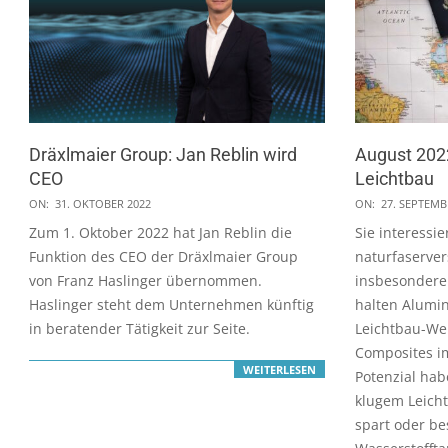
Dräxlmaier Group: Jan Reblin wird
August 202
CEO
Leichtbau
2022-
2022-
ON:
31. OKTOBER 2022
ON:
27. SEPTEMB
10-
09-
Zum 1. Oktober 2022 hat Jan Reblin die
Sie interessie
31
27
Funktion des CEO der Dräxlmaier Group
naturfaserver
von Franz Haslinger übernommen.
insbesondere 
Haslinger steht dem Unternehmen künftig
halten Alumin
in beratender Tätigkeit zur Seite.
Leichtbau-Wer
Composites i
WEITERLESEN
Potenzial hab
klugem Leicht
spart oder be