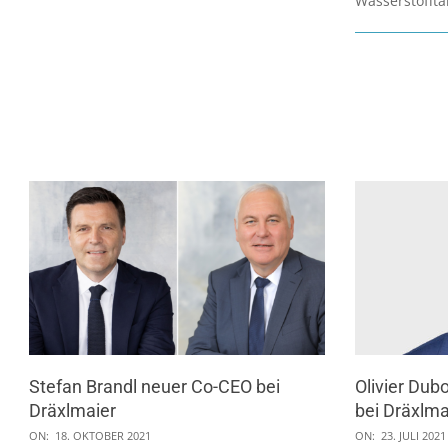
Wasserstoffta
Stefan Brandl neuer Co-CEO bei
Olivier Dub
Dräxlmaier
bei Dräxlma
2021-
2021-
ON:
18. OKTOBER 2021
ON:
23. JULI 2021