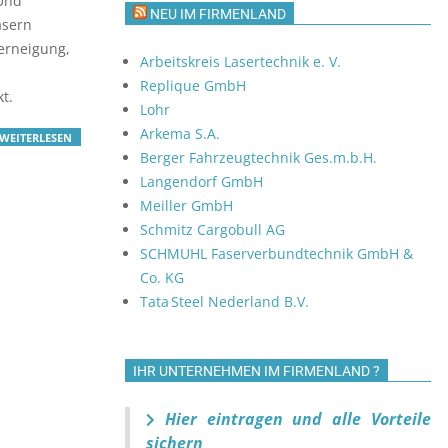
 Und
NEU IM FIRMENLAND
asern
terneigung,
Arbeitskreis Lasertechnik e. V.
Replique GmbH
t.
Lohr
Arkema S.A.
WEITERLESEN
Berger Fahrzeugtechnik Ges.m.b.H.
Langendorf GmbH
Meiller GmbH
Schmitz Cargobull AG
SCHMUHL Faserverbundtechnik GmbH &
Co. KG
Tata Steel Nederland B.V.
IHR UNTERNEHMEN IM FIRMENLAND ?
Hier eintragen und alle Vorteile
sichern