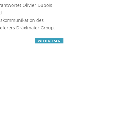
erantwortet Olivier Dubois
d
skommunikation des
eferers Dräxlmaier Group.
WEITERLESEN