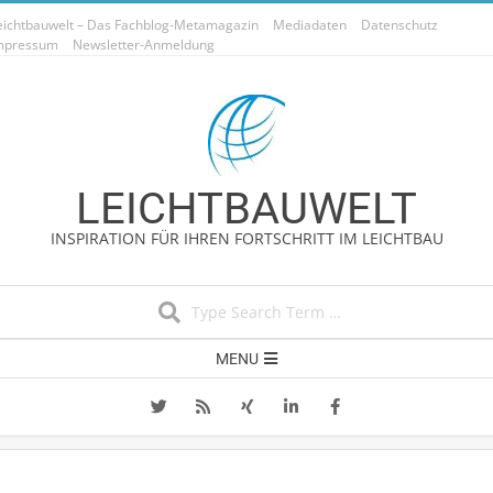
Skip
eichtbauwelt – Das Fachblog-Metamagazin
Mediadaten
Datenschutz
to
mpressum
Newsletter-Anmeldung
content
LEICHTBAUWELT
INSPIRATION FÜR IHREN FORTSCHRITT IM LEICHTBAU
Search
Secondary
MENU
Navigation
Menu