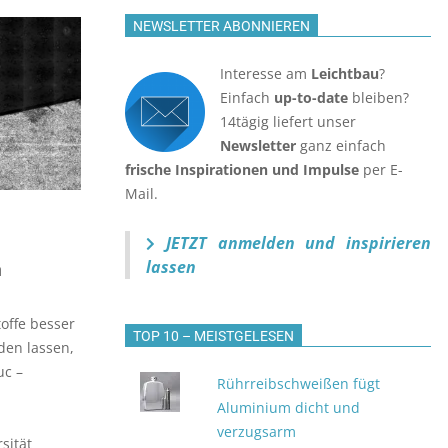
NEWSLETTER ABONNIEREN
Interesse am
Leichtbau
?
Einfach
up-to-date
bleiben?
14tägig liefert unser
Newsletter
ganz einfach
frische Inspirationen und Impulse
per E-
Mail.
JETZT anmelden
und inspirieren
lassen
n
toffe besser
TOP 10 – MEISTGELESEN
den lassen,
uc –
Rührreibschweißen fügt
Aluminium dicht und
verzugsarm
sität