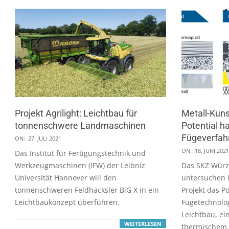
Projekt Agrilight: Leichtbau für
Metall-Kun
tonnenschwere Landmaschinen
Potential ha
2021-
Fügeverfah
ON:
27. JULI 2021
07-
2021-
ON:
18. JUNI 2021
Das Institut für Fertigungstechnik und
27
06-
Werkzeugmaschinen (IFW) der Leibniz
Das SKZ Würz
18
Universität Hannover will den
untersuchen 
tonnenschweren Feldhäcksler BiG X in ein
Projekt das Po
Leichtbaukonzept überführen.
Fügetechnolog
Leichtbau, ei
WEITERLESEN
thermischem 