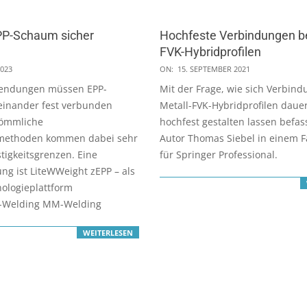
EPP-Schaum sicher
Hochfeste Verbindungen be
FVK-Hybridprofilen
2021-
2023
ON:
15. SEPTEMBER 2021
09-
wendungen müssen EPP-
Mit der Frage, wie sich Verbind
15
einander fest verbunden
Metall-FVK-Hybridprofilen daue
kömmliche
hochfest gestalten lassen befass
methoden kommen dabei sehr
Autor Thomas Siebel in einem F
stigkeitsgrenzen. Eine
für Springer Professional.
ng ist LiteWWeight zEPP – als
nologieplattform
l-Welding MM-Welding
WEITERLESEN