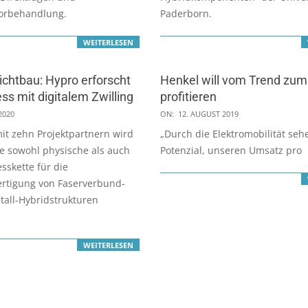
orbehandlung.
Paderborn.
WEITERLESEN
ichtbau: Hypro erforscht
Henkel will vom Trend zum
ss mit digitalem Zwilling
profitieren
2019-
2020
ON:
12. AUGUST 2019
08-
t zehn Projektpartnern wird
„Durch die Elektromobilität seh
12
ne sowohl physische als auch
Potenzial, unseren Umsatz pro
esskette für die
ertigung von Faserverbund-
tall-Hybridstrukturen
WEITERLESEN