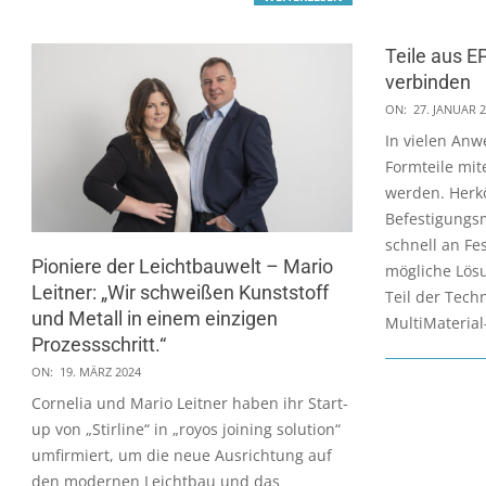
Teile aus 
verbinden
2023-
ON:
27. JANUAR 
01-
In vielen An
27
Formteile mit
werden. Her
Befestigungs
schnell an Fe
Pioniere der Leichtbauwelt – Mario
mögliche Lösu
Leitner: „Wir schweißen Kunststoff
Teil der Tech
und Metall in einem einzigen
MultiMateria
Prozessschritt.“
2024-
ON:
19. MÄRZ 2024
03-
Cornelia und Mario Leitner haben ihr Start-
19
up von „Stirline“ in „royos joining solution“
umfirmiert, um die neue Ausrichtung auf
den modernen Leichtbau und das