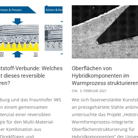
ststoff-Verbunde: Welches
Oberflächen von
t dieses reversible
Hybridkomponenten im
ren?
Warmprozess strukturiere
2021-
ON:
3. FEBRUAR 2021
02-
burg und das Fraunhofer IWS
Wie sich faserverstärkte Kunsts
03
in einem gemeinsamen
an pressgehärtete Stähle anbin
tenzial einer reversiblen
untersuchte das Projekt „Hotstr
ie für den Multi-Material-
Warmformprozess-integrierte
ner Kombination aus
Oberflächenstrukturierung für
Direktfügen und
Hybridkomponenten“ der Univer