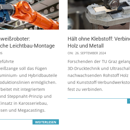
hweißroboter:
Hält ohne Klebstoff: Verbi
liche Leichtbau-Montage
Holz und Metall
2024-
26
ON:
26. SEPTEMBER 2024
09-
eführte
Forschenden der TU Graz gelang
26
eißzange soll das Fügen
3D-Drucktechnik und Ultraschal
luminium- und Hybridbauteile
nachwachsenden Rohstoff Holz 
Produktionslinien ermöglichen.
und Kunststoff-Verbundwerksto
beitet mit integriertem
fest zu verbinden.
und Steppnaht-Prinzip und
Einsatz in Karosseriebau,
usen und Megacastings.
WEITERLESEN