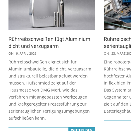
Rührreibschweißen fügt Aluminium
Rührreibsc
dicht und verzugsarm
serientaug
2026-
2026-
ON:
9. APRIL 2026
ON:
23. MÄRZ 20
04-
03-
Rührreibschweißen eignet sich für
Eine roboterg
09
23
Aluminiumbauteile, die dicht, verzugsarm
Rührreibschw
und strukturell belastbar gefügt werden
hochfester A
müssen. Hufschmied zeigt auf der
in flexiblen 
Hausmesse von DMG Mori, wie das
Das System ar
Verfahren mit angepassten Werkzeugen
Gegenhalter 
und kraftgeregelter Prozessführung zur
zielt auf den 
serientauglichen Fertigungsumgebungen
Batteriegehä
aufschließen kann.
WEITERLESEN