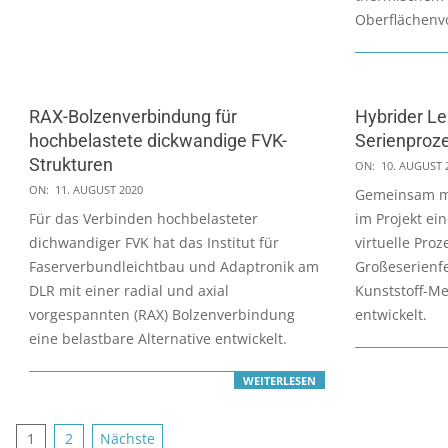
Oberflächenv
RAX-Bolzenverbindung für
Hybrider Le
hochbelastete dickwandige FVK-
Serienproze
Strukturen
2020-
ON:
10. AUGUST 
2020-
08-
ON:
11. AUGUST 2020
Gemeinsam mi
08-
10
Für das Verbinden hochbelasteter
im Projekt ei
11
dichwandiger FVK hat das Institut für
virtuelle Proz
Faserverbundleichtbau und Adaptronik am
Großeserienf
DLR mit einer radial und axial
Kunststoff-Me
vorgespannten (RAX) Bolzenverbindung
entwickelt.
eine belastbare Alternative entwickelt.
WEITERLESEN
Seitennummerierung
1
2
Nächste