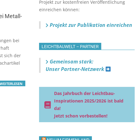
Projekt zur kostenfreien Veröffentlichung
einreichen können:
i Metall-
Projekt zur Publikation einreichen
ungen bei
LEICHTBAUWELT – PARTNER
rhaft
t sich der
Gemeinsam stark:
achartikel
Unser Partner-Netzwerk
WEITERLESEN
Das Jahrbuch der Leichtbau-
Inspirationen 2025/2026 ist bald
da!
Jetzt schon vorbestellen!