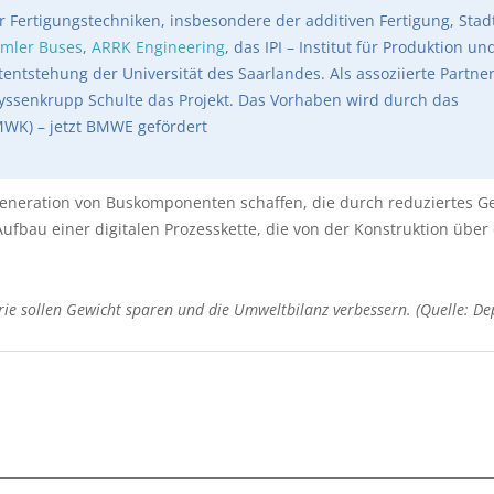
r Fertigungstechniken, insbesondere der additiven Fertigung, Stad
imler Buses
,
ARRK Engineering
, das IPI – Institut für Produktion un
entstehung der Universität des Saarlandes. Als assoziierte Partner
hyssenkrupp Schulte das Projekt. Das Vorhaben wird durch das
MWK) – jetzt BMWE gefördert
Generation von Buskomponenten schaffen, die durch reduziertes G
 Aufbau einer digitalen Prozesskette, die von der Konstruktion über
rie sollen Gewicht sparen und die Umweltbilanz verbessern. (Quelle: De