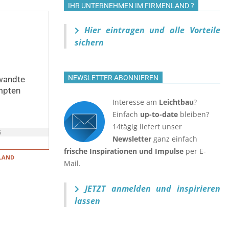
IHR UNTERNEHMEN IM FIRMENLAND ?
Hier eintragen und alle Vorteile
sichern
NEWSLETTER ABONNIEREN
wandte
mpten
Interesse am
Leichtbau
?
Einfach
up-to-date
bleiben?
14tägig liefert unser
G
Newsletter
ganz einfach
frische Inspirationen und Impulse
per E-
NLAND
Mail.
JETZT anmelden
und inspirieren
lassen