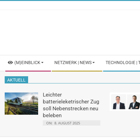
Skip
to
content
Secondary
(M)EINBLICK
NETZWERK | NEWS
TECHNOLOGIE |
Navigation
Menu
AKTUELL
Leichter
batterieleketrischer Zug
soll Nebenstrecken neu
beleben
ON:
8. AUGUST 2025