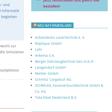
Jetzt reinschauen und gleich hier
t- und
bestellen!
d Informatik
 begleiten
NEU IM FIRMENLAND
Arbeitskreis Lasertechnik e. V.
Replique GmbH
ewicht zur
Lohr
 die Simulation
Arkema S.A.
Berger Fahrzeugtechnik Ges.m.b.H.
Langendorf GmbH
positphotos)
Meiller GmbH
Schmitz Cargobull AG
SCHMUHL Faserverbundtechnik GmbH &
Co. KG
Tata Steel Nederland B.V.