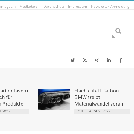
tamagazin
Mediadaten
Datenschutz
Impressum
Newsletter-Anmeldung
Search
Carbonfasern
Flachs statt Carbon:
ch für
BMW treibt
n Produkte
Materialwandel voran
T 2025
ON:
5. AUGUST 2025