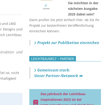
Sie möchten in der
nächsten Ausgabe
2025 dabei sein?
Dann prüfen Sie jetzt einfach hier, ob Sie ihr
n) und LMD
Projekt zur kostenfreien Veröffentlichung
uer Designs und
einreichen können:
eich Leichtbau
Projekt zur Publikation einreichen
struktion und
LEICHTBAUWELT – PARTNER
Gemeinsam stark:
l ist, nicht
Unser Partner-Netzwerk ➡️
haltigkeit
Das Jahrbuch der Leichtbau-
Inspirationen 2023 ist da!