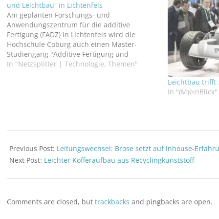
und Leichtbau“ in Lichtenfels
Am geplanten Forschungs- und
Anwendungszentrum für die additive
Fertigung (FADZ) in Lichtenfels wird die
Hochschule Coburg auch einen Master-
Studiengang "Additive Fertigung und
Leichtbau" einrichten. Dieser soll zunächst
In "Netzsplitter | Technologie, Themen"
120 Studierende aufnehmen. Das FADZ
Leichtbau trifft
investiert 8,4 Mio. Euro in Gebäude,
In "(M)einBlick"
Lehreinrichtungen und Labore auf einer
Fläche von 2.300 m². Die jährlichen Kosten…
2025-
06-
Previous Post:
Leitungswechsel: Brose setzt auf Inhouse-Erfahr
02
Next Post:
Leichter Kofferaufbau aus Recyclingkunststoff
Comments are closed, but
trackbacks
and pingbacks are open.