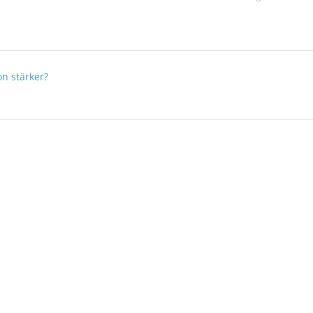
keiten das Metall-
elzen bietet, Erkenntnisse
n stärker?