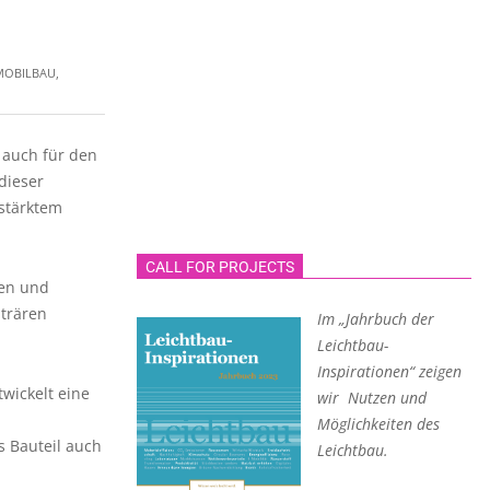
MOBILBAU
,
 auch für den
dieser
stärktem
CALL FOR PROJECTS
ien und
nträren
Im „Jahrbuch der
Leichtbau-
Inspirationen“ zeigen
wickelt eine
wir Nutzen und
Möglichkeiten des
s Bauteil auch
Leichtbau.