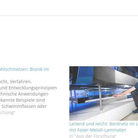
ahlschmelzen: Bionik im
ucht, Verfahren,
 und Entwicklungsprinzipien
technische Anwendungen
kannte Beispiele sind
s, Schwimmflossen oder
ömungskörper, die
rschung"
me Körperformen von Fischen
Leitend und leicht: Bordnetz im
ben. In einem
mit Faser-Metall-Laminaten
ekt an der TH Mittelhessen in
In "Aus der Forschung"
sucht Prof. Dr. Udo Jung,