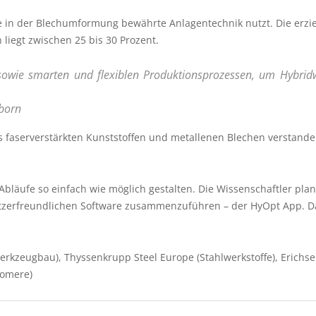
ie in der Blechumformung bewährte Anlagentechnik nutzt. Die erzi
liegt zwischen 25 bis 30 Prozent.
owie smarten und flexiblen Produktionsprozessen, um Hybridw
rborn
 faserverstärkten Kunststoffen und metallenen Blechen verstanden
Abläufe so einfach wie möglich gestalten. Die Wissenschaftler plan
utzerfreundlichen Software zusammenzuführen – der HyOpt App. Da
Werkzeugbau), Thyssenkrupp Steel Europe (Stahlwerkstoffe), Erichs
tomere)