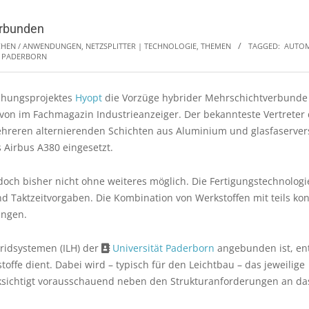
erbunden
HEN / ANWENDUNGEN
,
NETZSPLITTER | TECHNOLOGIE, THEMEN
TAGGED:
AUTO
T PADERBORN
schungsprojektes
Hyopt
die Vorzüge hybrider Mehrschichtverbunde
on im Fachmagazin Industrieanzeiger. Der bekannteste Vertreter 
ehreren alternierenden Schichten aus Aluminium und glasfaserver
 Airbus A380 eingesetzt.
jedoch bisher nicht ohne weiteres möglich. Die Fertigungstechnolog
d Taktzeitvorgaben. Die Kombination von Werkstoffen mit teils ko
ungen.
bridsystemen (ILH) der
Universität Paderborn
angebunden ist, ent
ffe dient. Dabei wird – typisch für den Leichtbau – das jeweilige
ücksichtigt vorausschauend neben den Strukturanforderungen an da