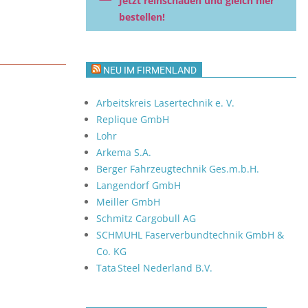
Jetzt reinschauen und gleich hier
bestellen!
NEU IM FIRMENLAND
Arbeitskreis Lasertechnik e. V.
Replique GmbH
Lohr
Arkema S.A.
Berger Fahrzeugtechnik Ges.m.b.H.
Langendorf GmbH
Meiller GmbH
Schmitz Cargobull AG
SCHMUHL Faserverbundtechnik GmbH &
Co. KG
Tata Steel Nederland B.V.