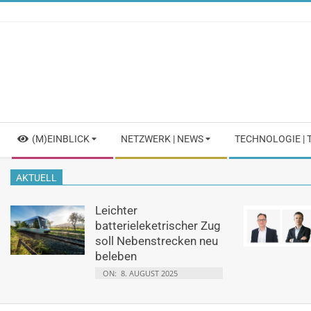
Skip
to
content
Secondary
(M)EINBLICK
NETZWERK | NEWS
TECHNOLOGIE |
Navigation
Menu
AKTUELL
Leichter
batterieleketrischer Zug
soll Nebenstrecken neu
beleben
ON:
8. AUGUST 2025