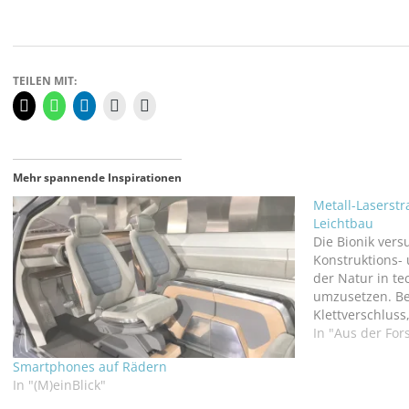
TEILEN MIT:
Mehr spannende Inspirationen
Metall-Laserstr
Leichtbau
Die Bionik vers
Konstruktions-
der Natur in 
umzusetzen. Be
Klettverschlus
technische Str
In "Aus der Fo
widerstandsar
Smartphones auf Rädern
zum Vorbild ha
In "(M)einBlick"
Forschungsproj
Friedberg unter