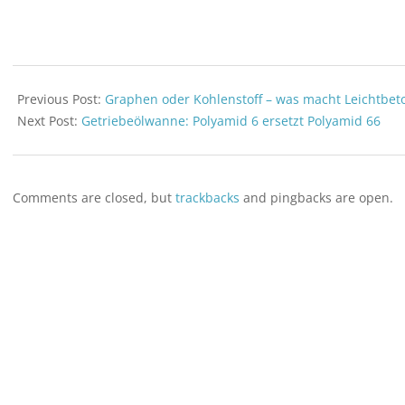
welche Möglich
Laserstrahlschm
aus…
2021-
06-
Previous Post:
Graphen oder Kohlenstoff – was macht Leichtbeto
01
Next Post:
Getriebeölwanne: Polyamid 6 ersetzt Polyamid 66
Comments are closed, but
trackbacks
and pingbacks are open.