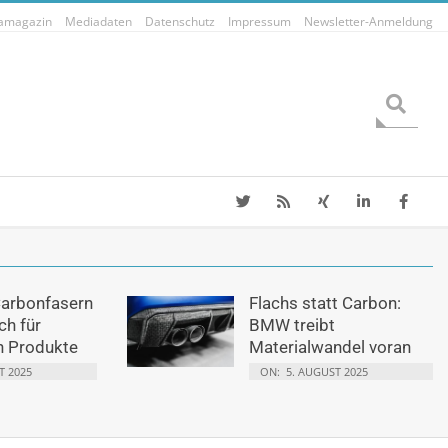
tamagazin
Mediadaten
Datenschutz
Impressum
Newsletter-Anmeldung
Search
Carbonfasern
Flachs statt Carbon:
ch für
BMW treibt
n Produkte
Materialwandel voran
T 2025
ON:
5. AUGUST 2025