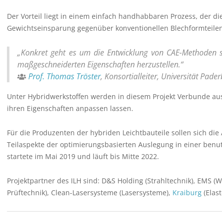
Der Vorteil liegt in einem einfach handhabbaren Prozess, der d
Gewichtseinsparung gegenüber konventionellen Blechformteilen 
„Konkret geht es um die Entwicklung von CAE-Methoden s
maßgeschneiderten Eigenschaften herzustellen.“
Prof. Thomas Tröster
, Konsortialleiter, Universität Pade
Unter Hybridwerkstoffen werden in diesem Projekt Verbunde aus
ihren Eigenschaften anpassen lassen.
Für die Produzenten der hybriden Leichtbauteile sollen sich die 
Teilaspekte der optimierungsbasierten Auslegung in einer ben
startete im Mai 2019 und läuft bis Mitte 2022.
Projektpartner des ILH sind: D&S Holding (Strahltechnik), EMS (
Prüftechnik), Clean-Lasersysteme (Lasersysteme),
Kraiburg
(Elas