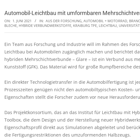
Automobil-Leichtbau mit umformbaren Mehrschichtv
ON:
1. JUNI 2021
IN:
AUS DER FORSCHUNG
,
AUTOMOBIL + MOTORRAD
,
BRANC
BLECHE
,
HYBRIDE VERBUNDWERKSTOFFE
,
KRAIBURG TPE
,
LEICHTBAU
,
UNIVERSITÄ
Ein Team aus Forschung und Industrie will im Rahmen des For
Leichtbau bei Automobilen zugänglich machen und berichtet dav
hybriden Mehrschichtverbunde – Glare – ist ein Verbund aus m
Kunststoff (GFK). Das Material wird für große Rumpfbereiche des
Ein direkter Technologietransfer in die Automobilfertigung ist 
Prozesszeiten genügen nicht den automobiltypischen Kosten- un
Eigenschaften stellt die Forscher zudem vor neue Herausforder
Das Projektkonsortium, das an das Institut für Leichtbau mit Hy
Toolbox, die dem Design und der Herstellung neuer Hybridwerksto
Eigenschaftsprofil direkt aus Simulationen abgeleitet und ber
die Fertigungsrestriktionen des umzuformenden Halbzeugs.