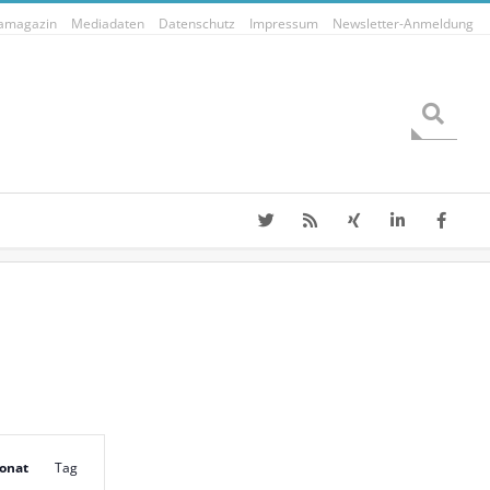
tamagazin
Mediadaten
Datenschutz
Impressum
Newsletter-Anmeldung
Search
V
onat
Tag
e