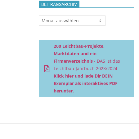
BEITRAGSARCHIV
Beitragsarchiv
200 Leichtbau-Projekte,
Marktdaten und ein
Firmenverzeichnis
- DAS ist das
Leichtbau-Jahrbuch 2023/2024 -
Klick hier und lade Dir DEIN
Exemplar als interaktives PDF
herunter.