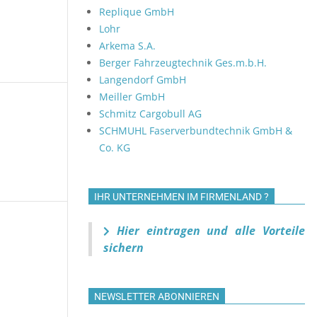
t
Replique GmbH
e
Lohr
n
Arkema S.A.
-
Berger Fahrzeugtechnik Ges.m.b.H.
N
Langendorf GmbH
a
Meiller GmbH
Schmitz Cargobull AG
v
n,
ranstaltungen,
SCHMUHL Faserverbundtechnik GmbH &
i
Co. KG
g
a
t
IHR UNTERNEHMEN IM FIRMENLAND ?
i
o
Hier eintragen und alle Vorteile
n,
ranstaltungen,
n
sichern
NEWSLETTER ABONNIEREN