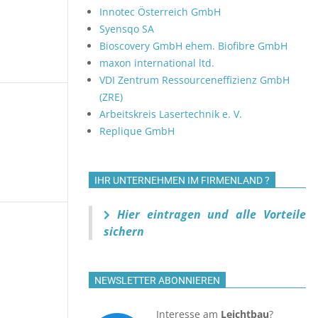
t
Innotec Österreich GmbH
e
Syensqo SA
n
Bioscovery GmbH ehem. Biofibre GmbH
-
maxon international ltd.
N
VDI Zentrum Ressourceneffizienz GmbH
a
(ZRE)
Arbeitskreis Lasertechnik e. V.
v
n,
ranstaltungen,
Replique GmbH
i
g
a
IHR UNTERNEHMEN IM FIRMENLAND ?
t
i
Hier eintragen und alle Vorteile
o
sichern
n,
ranstaltungen,
n
NEWSLETTER ABONNIEREN
Interesse am
Leichtbau
?