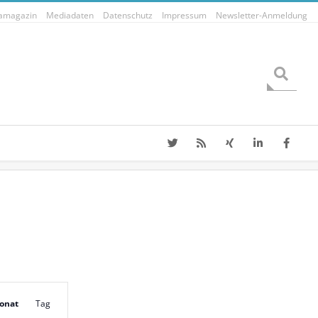
tamagazin
Mediadaten
Datenschutz
Impressum
Newsletter-Anmeldung
Search
V
onat
Tag
e