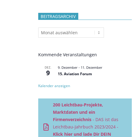
BEITRAGSARCHIV
Beitragsarchiv
Kommende Veranstaltungen
DEZ.
9. Dezember
-
11. Dezember
9
15. Aviation Forum
Kalender anzeigen
200 Leichtbau-Projekte,
Marktdaten und ein
Firmenverzeichnis
- DAS ist das
Leichtbau-Jahrbuch 2023/2024 -
Klick hier und lade Dir DEIN