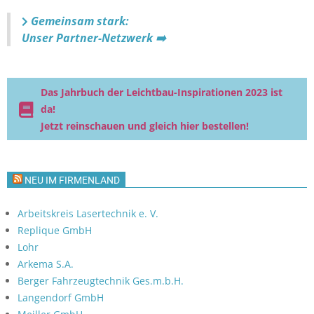
Gemeinsam stark:
Unser Partner-Netzwerk ➡️
Das Jahrbuch der Leichtbau-Inspirationen 2023 ist
da!
Jetzt reinschauen und gleich hier bestellen!
NEU IM FIRMENLAND
Arbeitskreis Lasertechnik e. V.
Replique GmbH
Lohr
Arkema S.A.
Berger Fahrzeugtechnik Ges.m.b.H.
Langendorf GmbH