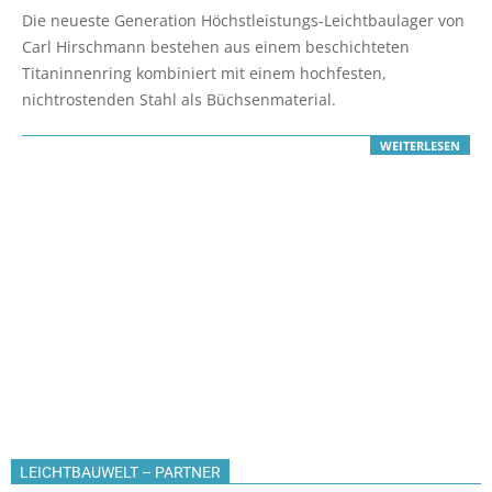
02-
Die neueste Generation Höchstleistungs-Leichtbaulager von
17
Carl Hirschmann bestehen aus einem beschichteten
Titaninnenring kombiniert mit einem hochfesten,
nichtrostenden Stahl als Büchsenmaterial.
WEITERLESEN
LEICHTBAUWELT – PARTNER