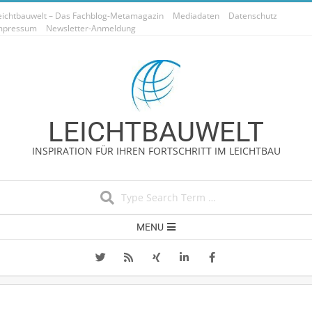
Skip
eichtbauwelt – Das Fachblog-Metamagazin
Mediadaten
Datenschutz
to
mpressum
Newsletter-Anmeldung
content
LEICHTBAUWELT
INSPIRATION FÜR IHREN FORTSCHRITT IM LEICHTBAU
Search
Secondary
MENU
Navigation
Menu