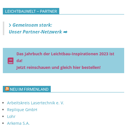
LEICHTBAUWELT – PARTNER
Gemeinsam stark:
Unser Partner-Netzwerk ➡️
Das Jahrbuch der Leichtbau-Inspirationen 2023 ist
da!
Jetzt reinschauen und gleich hier bestellen!
NEU IM FIRMENLAND
Arbeitskreis Lasertechnik e. V.
Replique GmbH
Lohr
Arkema S.A.