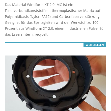
07-
Das Material Windform XT 2.0 IMG ist ein
26
Faserverbundkunststoff mit thermoplastischer Matrix auf
Polyamidbasis (Nylon PA12) und Carbonfaserverstärkung.
Geeignet für das Spritzgießen wird der Werkstoff zu 100
Prozent aus Windform XT 2.0, einem industriellen Pulver für
das Lasersintern, recycelt.
WEITERLESEN