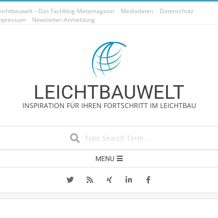
Skip
eichtbauwelt – Das Fachblog-Metamagazin
Mediadaten
Datenschutz
to
mpressum
Newsletter-Anmeldung
content
LEICHTBAUWELT
INSPIRATION FÜR IHREN FORTSCHRITT IM LEICHTBAU
Search
Secondary
MENU
Navigation
Menu