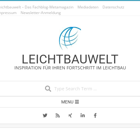
Skip
eichtbauwelt – Das Fachblog-Metamagazin
Mediadaten
Datenschutz
to
mpressum
Newsletter-Anmeldung
content
LEICHTBAUWELT
INSPIRATION FÜR IHREN FORTSCHRITT IM LEICHTBAU
Search
Secondary
MENU
Navigation
Menu