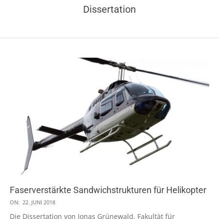
Dissertation
Faserverstärkte Sandwichstrukturen für Helikopter
2018-
ON:
22. JUNI 2018
06-
Die Dissertation von Jonas Grünewald, Fakultät für