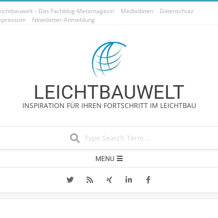
Skip
eichtbauwelt – Das Fachblog-Metamagazin
Mediadaten
Datenschutz
to
mpressum
Newsletter-Anmeldung
content
LEICHTBAUWELT
INSPIRATION FÜR IHREN FORTSCHRITT IM LEICHTBAU
Search
Secondary
MENU
Navigation
Menu