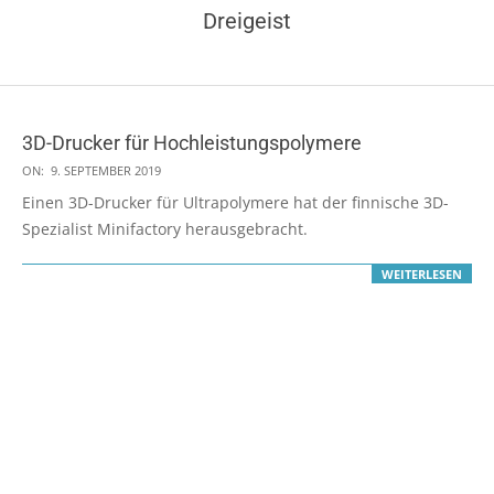
Dreigeist
3D-Drucker für Hochleistungspolymere
2019-
ON:
9. SEPTEMBER 2019
09-
Einen 3D-Drucker für Ultrapolymere hat der finnische 3D-
09
Spezialist Minifactory herausgebracht.
WEITERLESEN