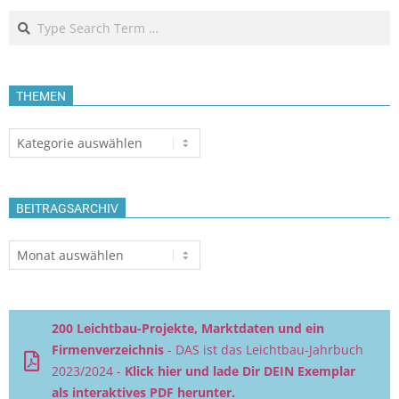
Search
THEMEN
Themen
BEITRAGSARCHIV
Beitragsarchiv
200 Leichtbau-Projekte, Marktdaten und ein
Firmenverzeichnis
- DAS ist das Leichtbau-Jahrbuch
2023/2024 -
Klick hier und lade Dir DEIN Exemplar
als interaktives PDF herunter.