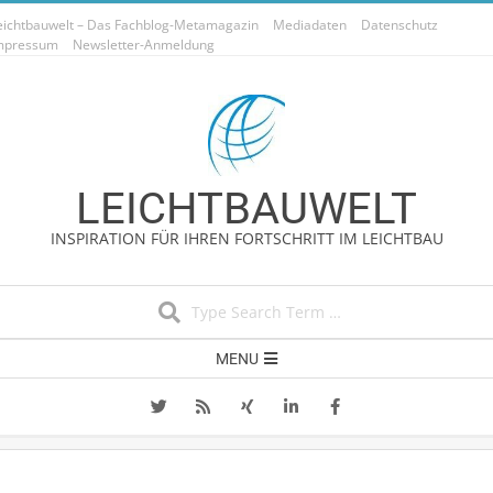
Skip
eichtbauwelt – Das Fachblog-Metamagazin
Mediadaten
Datenschutz
to
mpressum
Newsletter-Anmeldung
content
LEICHTBAUWELT
INSPIRATION FÜR IHREN FORTSCHRITT IM LEICHTBAU
Search
Secondary
MENU
Navigation
Menu