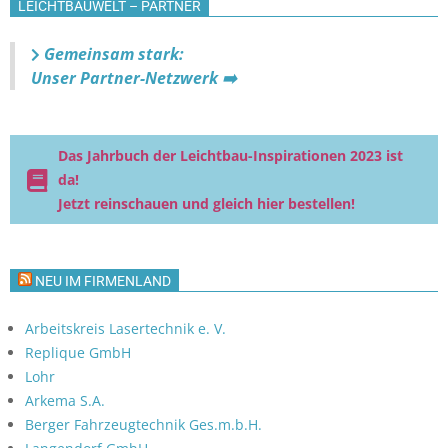
LEICHTBAUWELT – PARTNER
Gemeinsam stark:
Unser Partner-Netzwerk ➡️
Das Jahrbuch der Leichtbau-Inspirationen 2023 ist
da!
Jetzt reinschauen und gleich hier bestellen!
NEU IM FIRMENLAND
Arbeitskreis Lasertechnik e. V.
Replique GmbH
Lohr
Arkema S.A.
Berger Fahrzeugtechnik Ges.m.b.H.