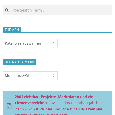
Search
THEMEN
Themen
BEITRAGSARCHIV
Beitragsarchiv
200 Leichtbau-Projekte, Marktdaten und ein
Firmenverzeichnis
- DAS ist das Leichtbau-Jahrbuch
2023/2024 -
Klick hier und lade Dir DEIN Exemplar