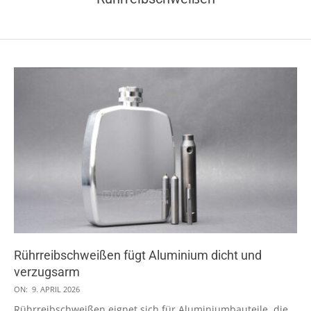
Rührreibschweißen fügt Aluminium dicht und
verzugsarm
2026-
ON:
9. APRIL 2026
04-
Rührreibschweißen eignet sich für Aluminiumbauteile, die