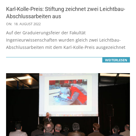
Karl-Kolle-Preis: Stiftung zeichnet zwei Leichtbau-
Abschlussarbeiten aus
2022-
ON:
18. AUGUST 2022
08-
Auf der Graduierungsfeier der Fakultät
18
Ingenieurwissenschaften wurden gleich zwei Leichtbau-
Abschlussarbeiten mit dem Karl-Kolle-Preis ausgezeichnet
WEITERLESEN