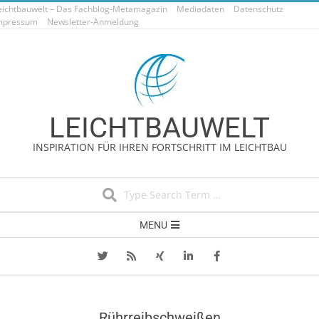
eichtbauwelt – Das Fachblog-Metamagazin
Skip
Mediadaten
Datenschutz
mpressum
Newsletter-Anmeldung
to
content
LEICHTBAUWELT
INSPIRATION FÜR IHREN FORTSCHRITT IM LEICHTBAU
Search
Secondary
MENU
Navigation
Menu
Rührreibschweißen