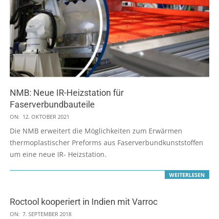
NMB: Neue IR-Heizstation für
Faserverbundbauteile
2021-
ON:
12. OKTOBER 2021
10-
Die NMB erweitert die Möglichkeiten zum Erwärmen
12
thermoplastischer Preforms aus Faserverbundkunststoffen
um eine neue IR- Heizstation.
WEITERLESEN
Roctool kooperiert in Indien mit Varroc
2018-
ON:
7. SEPTEMBER 2018