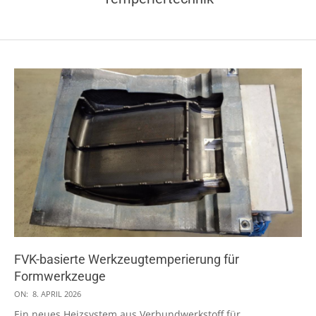
FVK-basierte Werkzeugtemperierung für
Formwerkzeuge
2026-
ON:
8. APRIL 2026
04-
Ein neues Heizsystem aus Verbundwerkstoff für