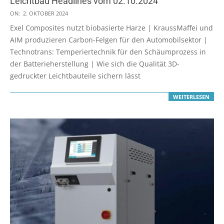
Leichtbau Headlines vom 02.10.2024
2024-
ON:
2. OKTOBER 2024
10-
Exel Composites nutzt biobasierte Harze | KraussMaffei und
02
AIM produzieren Carbon-Felgen für den Automobilsektor |
Technotrans: Temperiertechnik für den Schäumprozess in
der Batterieherstellung | Wie sich die Qualität 3D-
gedruckter Leichtbauteile sichern lässt
WEITERLESEN