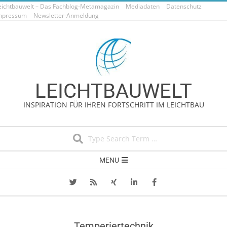
eichtbauwelt – Das Fachblog-Metamagazin
Skip
Mediadaten
Datenschutz
mpressum
Newsletter-Anmeldung
to
content
LEICHTBAUWELT
INSPIRATION FÜR IHREN FORTSCHRITT IM LEICHTBAU
Search
Secondary
MENU
Navigation
Menu
Temperiertechnik