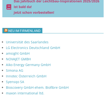
Das Jahrbuch der Leichtbau-Inspirationen 2025/2026
ist bald da!
Jetzt schon vorbestellen!
NEU IM FIRMENLAND
Universität des Saarlandes
LG Electronics Deutschland GmbH
amsight GmbH
NOVAJET GMBH
Aiko Energy Germany GmbH
Simona AG
Innotec Österreich GmbH
Syensqo SA
Bioscovery GmbH ehem. Biofibre GmbH
maxon international ltd.