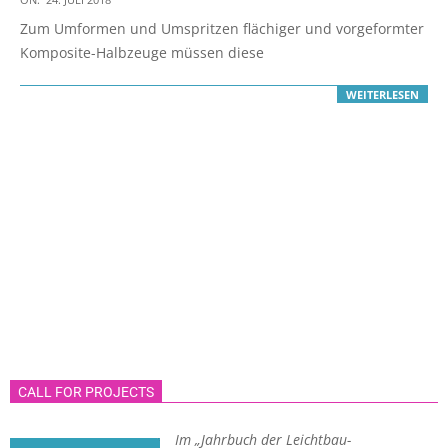
07-
Zum Umformen und Umspritzen flächiger und vorgeformter
24
Komposite-Halbzeuge müssen diese
WEITERLESEN
CALL FOR PROJECTS
Im „Jahrbuch der Leichtbau-