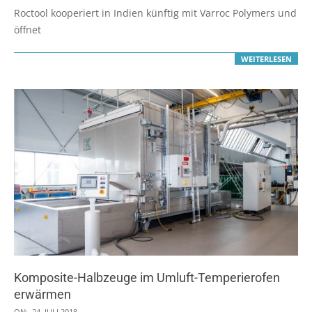
09-
Roctool kooperiert in Indien künftig mit Varroc Polymers und
07
öffnet
WEITERLESEN
Komposite-Halbzeuge im Umluft-Temperierofen
erwärmen
2018-
ON:
24. JULI 2018