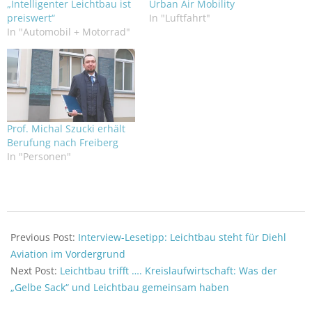
„Intelligenter Leichtbau ist
Urban Air Mobility
preiswert“
In "Luftfahrt"
In "Automobil + Motorrad"
Prof. Michal Szucki erhält
Berufung nach Freiberg
In "Personen"
2024-
07-
Previous Post:
Interview-Lesetipp: Leichtbau steht für Diehl
24
Aviation im Vordergrund
Next Post:
Leichtbau trifft …. Kreislaufwirtschaft: Was der
„Gelbe Sack“ und Leichtbau gemeinsam haben