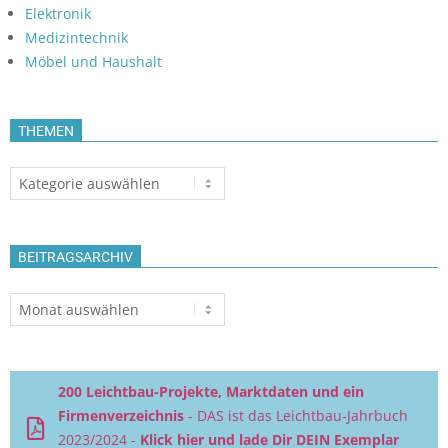
Elektronik
Medizintechnik
Möbel und Haushalt
THEMEN
Themen
BEITRAGSARCHIV
Beitragsarchiv
200 Leichtbau-Projekte, Marktdaten und ein
Firmenverzeichnis
- DAS ist das Leichtbau-Jahrbuch
2023/2024 -
Klick hier und lade Dir DEIN Exemplar