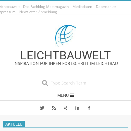
Skip
eichtbauwelt – Das Fachblog-Metamagazin
Mediadaten
Datenschutz
to
mpressum
Newsletter-Anmeldung
content
LEICHTBAUWELT
INSPIRATION FÜR IHREN FORTSCHRITT IM LEICHTBAU
Search
Secondary
MENU
Navigation
Menu
AKTUELL