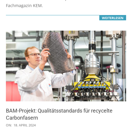
Fachmagazin KEM.
WEITERLESEN
BAM-Projekt: Qualitätsstandards für recycelte
Carbonfasern
2024-
ON:
18. APRIL 2024
04-