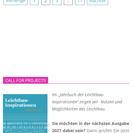
Seitennummerierung
Vorherige
1
2
3
…
17
Nächste
der
Beiträge
CALL FOR PROJECTS
Im „Jahrbuch der Leichtbau-
Inspirationen“ zeigen wir Nutzen und
Möglichkeiten des Leichtbau.
Sie möchten in der nächsten Ausgabe
2027 dabei sein?
Dann prüfen Sie jetzt