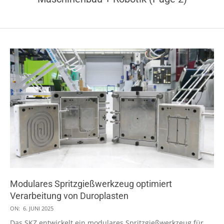
Modulares Spritzgießwerkzeug optimiert
Verarbeitung von Duroplasten
2025-
ON:
6. JUNI 2025
06-
Das SKZ entwickelt ein modulares Spritzgießwerkzeug für