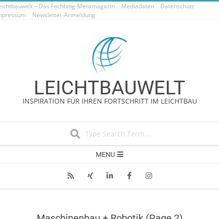
eichtbauwelt – Das Fachblog-Metamagazin
Skip
Mediadaten
Datenschutz
mpressum
Newsletter-Anmeldung
to
content
LEICHTBAUWELT
INSPIRATION FÜR IHREN FORTSCHRITT IM LEICHTBAU
Search
Secondary
MENU
Navigation
Menu
Maschinenbau + Robotik
(Page 2)