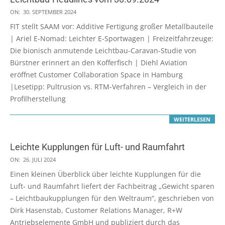
2024-
ON:
30. SEPTEMBER 2024
09-
FIT stellt SAAM vor: Additive Fertigung großer Metallbauteile
30
| Ariel E-Nomad: Leichter E-Sportwagen | Freizeitfahrzeuge:
Die bionisch anmutende Leichtbau-Caravan-Studie von
Bürstner erinnert an den Kofferfisch | Diehl Aviation
eröffnet Customer Collaboration Space in Hamburg
|Lesetipp: Pultrusion vs. RTM-Verfahren – Vergleich in der
Profilherstellung
WEITERLESEN
Leichte Kupplungen für Luft- und Raumfahrt
2024-
ON:
26. JULI 2024
07-
Einen kleinen Überblick über leichte Kupplungen für die
26
Luft- und Raumfahrt liefert der Fachbeitrag „Gewicht sparen
– Leichtbaukupplungen für den Weltraum“, geschrieben von
Dirk Hasenstab, Customer Relations Manager, R+W
Antriebselemente GmbH und publiziert durch das