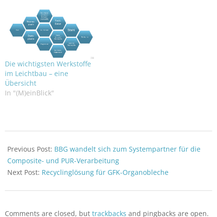
Die wichtigsten Werkstoffe
im Leichtbau – eine
Übersicht
In "(M)einBlick"
2021-
11-
Previous Post:
BBG wandelt sich zum Systempartner für die
29
Composite- und PUR-Verarbeitung
Next Post:
Recyclinglösung für GFK-Organobleche
Comments are closed, but
trackbacks
and pingbacks are open.