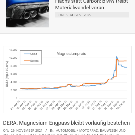
Flachs statt Carbon: BMW treibt
Materialwandel voran
ON:
5. AUGUST 2025
DERA: Magnesium-Engpass bleibt vorläufig bestehen
ON:
29. NOVEMBER 2021
IN:
AUTOMOBIL + MOTORRAD
,
BAUWESEN UND
ARCHITEKTUR
,
BRANCHEN / ANWENDUNGEN
,
MARKTDATEN UND STUDIEN
,