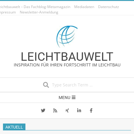
Skip
eichtbauwelt – Das Fachblog-Metamagazin
Mediadaten
Datenschutz
to
mpressum
Newsletter-Anmeldung
content
LEICHTBAUWELT
INSPIRATION FÜR IHREN FORTSCHRITT IM LEICHTBAU
Search
Secondary
MENU
Navigation
Menu
AKTUELL