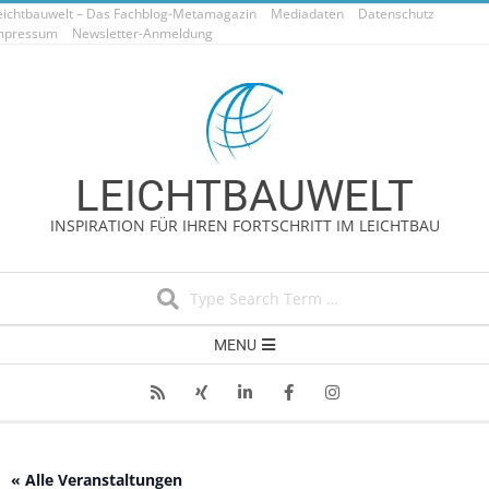
eichtbauwelt – Das Fachblog-Metamagazin
Skip
Mediadaten
Datenschutz
mpressum
Newsletter-Anmeldung
to
content
LEICHTBAUWELT
INSPIRATION FÜR IHREN FORTSCHRITT IM LEICHTBAU
Search
Secondary
MENU
Navigation
Menu
« Alle Veranstaltungen