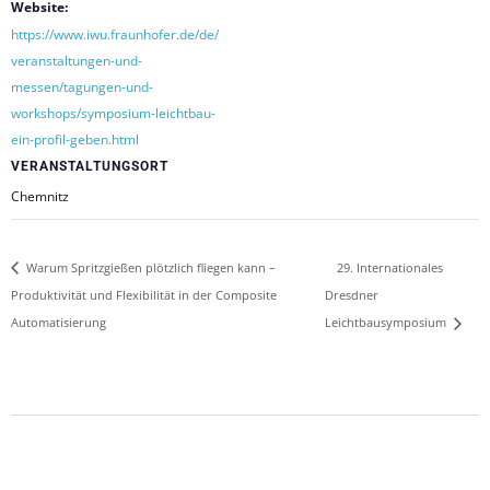
Website:
https://www.iwu.fraunhofer.de/de/
veranstaltungen-und-
messen/tagungen-und-
workshops/symposium-leichtbau-
ein-profil-geben.html
VERANSTALTUNGSORT
Chemnitz
Warum Spritzgießen plötzlich fliegen kann –
29. Internationales
Produktivität und Flexibilität in der Composite
Dresdner
Automatisierung
Leichtbausymposium
2026-
06-
08