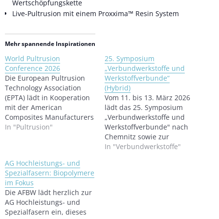
Wertschöpfungskette
Live-Pultrusion mit einem Proxxima™ Resin System
Mehr spannende Inspirationen
World Pultrusion
25. Symposium
Conference 2026
„Verbundwerkstoffe und
Die European Pultrusion
Werkstoffverbunde“
Technology Association
(Hybrid)
(EPTA) lädt in Kooperation
Vom 11. bis 13. März 2026
mit der American
lädt das 25. Symposium
Composites Manufacturers
„Verbundwerkstoffe und
Association (ACMA) zur 18.
In "Pultrusion"
Werkstoffverbunde" nach
World Pultrusion
Chemnitz sowie zur
Conference am 5. und 6.
digitalen Teilnahme ein.
In "Verbundwerkstoffe"
März 2026 nach Valencia,
Zum Jubiläum bietet die
AG Hochleistungs- und
Spanien, ein. Alle zwei
etablierte
Spezialfasern: Biopolymere
Jahre ist die Konferenz ein
Fachveranstaltung erneut
im Fokus
Treffpunkt der
Raum für den
Die AFBW lädt herzlich zur
Pultrusionsbranche. Über
interdisziplinären
AG Hochleistungs- und
25 Referentinnen und
Austausch über aktuelle
Spezialfasern ein, dieses
Referenten aus mehr als
Trends,