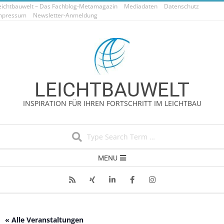
eichtbauwelt – Das Fachblog-Metamagazin
Skip
Mediadaten
Datenschutz
mpressum
Newsletter-Anmeldung
to
content
LEICHTBAUWELT
INSPIRATION FÜR IHREN FORTSCHRITT IM LEICHTBAU
Search
Secondary
MENU
Navigation
Menu
« Alle Veranstaltungen