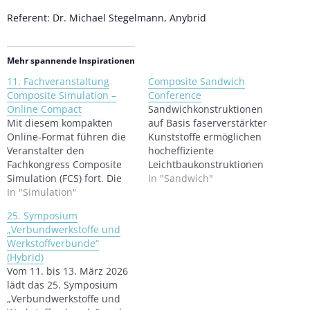
Referent: Dr. Michael Stegelmann, Anybrid
Mehr spannende Inspirationen
11. Fachveranstaltung
Composite Sandwich
Composite Simulation –
Conference
Online Compact
Sandwichkonstruktionen
Mit diesem kompakten
auf Basis faserverstärkter
Online-Format führen die
Kunststoffe ermöglichen
Veranstalter den
hocheffiziente
Fachkongress Composite
Leichtbaukonstruktionen
Simulation (FCS) fort. Die
und leisten damit bereits
In "Sandwich"
Veranstaltung findet
In "Simulation"
in einer Vielzahl von
bereits zum zweiten Mal
Anwendungsbereichen
25. Symposium
als Online-Event statt und
einen enormen Beitrag zur
„Verbundwerkstoffe und
bietet kompakte,
Ressourcenschonung.
Werkstoffverbunde“
praxisnahe Fachvorträge
Während das Thema
(Hybrid)
auf hohem technischem
Leichtbau auf vielen
Vom 11. bis 13. März 2026
Niveau. Im Fokus stehen
Kongressen und
lädt das 25. Symposium
aktuelle Fragestellungen
Konferenzen breit
„Verbundwerkstoffe und
und Lösungsansätze aus
diskutiert wird, gibt es