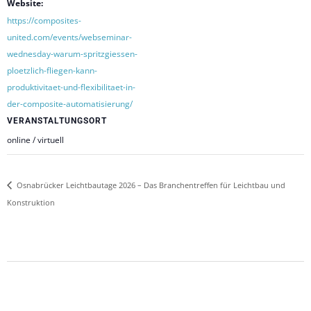
Website:
https://composites-
united.com/events/webseminar-
wednesday-warum-spritzgiessen-
ploetzlich-fliegen-kann-
produktivitaet-und-flexibilitaet-in-
der-composite-automatisierung/
VERANSTALTUNGSORT
online / virtuell
Osnabrücker Leichtbautage 2026 – Das Branchentreffen für Leichtbau und
Konstruktion
2026-
05-
27